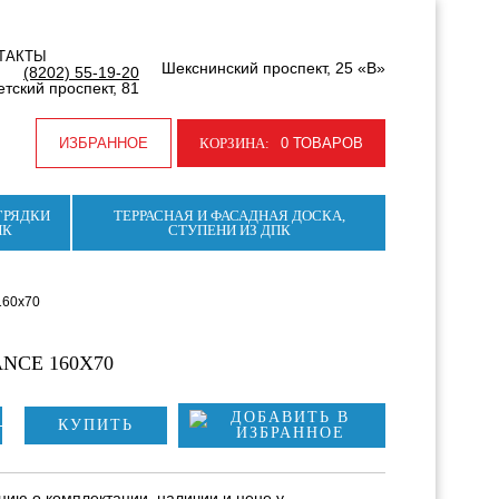
ТАКТЫ
Шекснинский проспект, 25 «В»
(8202) 55-19-20
тский проспект, 81
ИЗБРАННОЕ
КОРЗИНА:
0 ТОВАРОВ
ГРЯДКИ
ТЕРРАСНАЯ И ФАСАДНАЯ ДОСКА,
ПК
СТУПЕНИ ИЗ ДПК
160х70
NCE 160Х70
КУПИТЬ
ию о комплектации, наличии и цене у