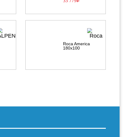
33 779
Р
a
Roca America
180х100