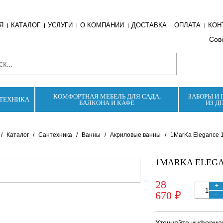
Я
КАТАЛОГ
УСЛУГИ
О КОМПАНИИ
ДОСТАВКА
ОПЛАТА
КОН
Сове
КОМФОРТНАЯ МЕБЕЛЬ ДЛЯ САДА,
ЗАБОРЫ И 
ТЕХНИКА
БАЛКОНА И КАФЕ
ИЗ Д
/
Каталог
/
Сантехника
/
Ванны
/
Акриловые ванны
/
1MarKa Elegance 
1MARKA ELEGA
28
+
670 ₽
-
Уточняйте информац