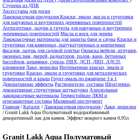
Ступени из ДПК
Аксессуары для доски
Лакокрасочная продукция
Краски, эмали, масла и грунтовки
для наружных и внутренних деревянных поверхностей
Антисептики, лазури и грунты для наружных и внутренних
деревянных поверхностей
Масла и воск для дерева
Лакокрасочные материалы для защиты бани и сауны
Краски и
грунтовки для каменных, оштукатуренных и кирпичных
фасадов, лазурь для садовой плитки
Окраска мебели, игрушек,
оконных рам, дверей, радиаторов, полов, ванн, бетонных
бассейнов, керамики, стекла, ПВХ, ДСП, ДВП, ЛДСП,
алюминия
Лаки, морилки
Интерьерные краски, эмали и
грунтовки
Краски, эмали и грунтовки для металлических
поверхностей и крыш
Грунт-эмаль по ржавчине 3 в 1
Декоративные эффекты
Растворители, составы
Шпатлевки,
декоративные структурные штукатурки
Аэрозольные
лакокрасочные материалы
Термостойкие ЛКМ и
огнезащитные составы
Малярный инструмент
Главная
/
Каталог
/
Лакокрасочная продукция
/
Лаки, морилки
/
Granit Lakk Aqua Полуматовый водоразбавимый
декоративный лак для камня. Эффект мокрого камня 0,95л
Granit Lakk Aqua Полуматовый