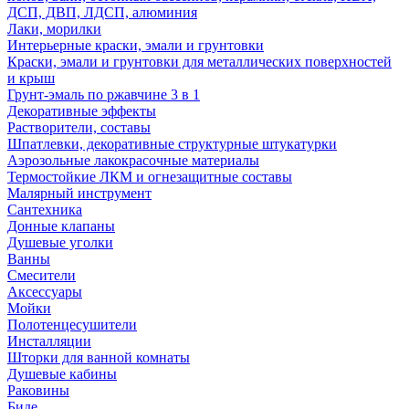
ДСП, ДВП, ЛДСП, алюминия
Лаки, морилки
Интерьерные краски, эмали и грунтовки
Краски, эмали и грунтовки для металлических поверхностей
и крыш
Грунт-эмаль по ржавчине 3 в 1
Декоративные эффекты
Растворители, составы
Шпатлевки, декоративные структурные штукатурки
Аэрозольные лакокрасочные материалы
Термостойкие ЛКМ и огнезащитные составы
Малярный инструмент
Сантехника
Донные клапаны
Душевые уголки
Ванны
Смесители
Аксессуары
Мойки
Полотенцесушители
Инсталляции
Шторки для ванной комнаты
Душевые кабины
Раковины
Биде