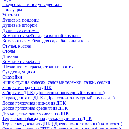
Пьедесталы и полупьедесталы
Писсуары
Унитазы
Душевые поддоны
Душевые шторки
Душевые системы
Комплекты мебели для ванной комнаты
Комфортная мебель для сада, балкона и кафе
Стулья, кресла
Столы
Диваны
Комплекты мебели
Шезлонги, матрасы, столики, зонты
Сундуки, ящики
Скамейки
Ящик-стул на колесах, садовые тележки, тачки, сеялки
Заборы и грядки из ДПК
Заборы из ДПК ( Древесно-полимерный композит )
Ограждения из ДПК ( Древесно-полимерный композит )
Доска грядочная низкая из ДПК
Доска грядочная средняя из ДПК
Доска грядочная высокая из ДПК
Террасная и фасадная доска, ступени из ДПК
Террасная доска из ДПК ( Древесно-полимерный композит )
Фасадная доска из ДПК ( Древесно-полимерный композит )