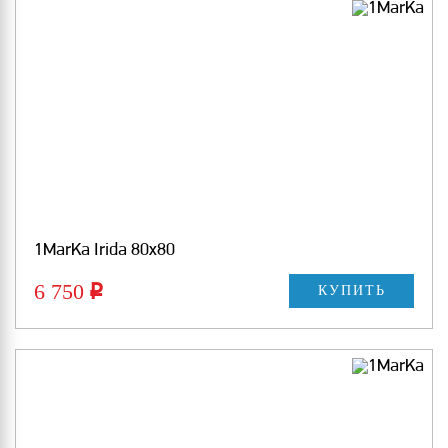
1MarKa Irida 80х80
6 750
Р
КУПИТЬ