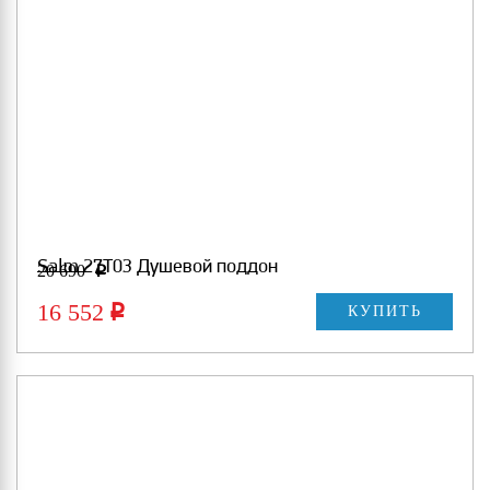
Salm 27T03 Душевой поддон
20 690
Р
16 552
Р
КУПИТЬ