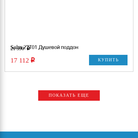
Salm 27T01 Душевой поддон
21 390
Р
17 112
Р
КУПИТЬ
ПОКАЗАТЬ ЕЩЕ