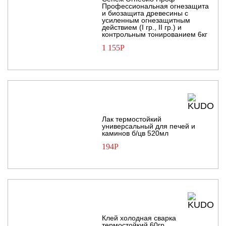
Профессиональная огнезащита
и биозащита древесины с
усиленным огнезащитным
действием (I гр., II гр.) и
контрольным тонированием 6кг
1 155
Р
Лак термостойкий
универсальный для печей и
каминов б/цв 520мл
194
Р
Клей холодная сварка
термостойкий 60гр