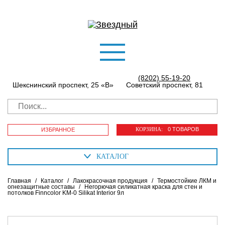
(8202) 55-19-20
Шекснинский проспект, 25 «В»
Советский проспект, 81
КОРЗИНА:
0 ТОВАРОВ
ИЗБРАННОЕ
КАТАЛОГ
Главная
/
Каталог
/
Лакокрасочная продукция
/
Термостойкие ЛКМ и
огнезащитные составы
/
Негорючая силикатная краска для стен и
потолков Finncolor KM-0 Silikat Interior 9л