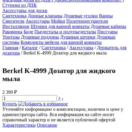
Ступени из ДПК
Аксессуары для доски
Сантехника
Донные клапаны
Душевые уголки
Ванны
Смесители
Аксессуары
Мойки
Полотенцесушители
Инсталляции
Шторки для ванной комнаты
Душевые кабины
Раковины
Биде
Пьедесталы и полупьедесталы
Писсуары
Унитазы
Душевые поддоны
Душевые шторки
Душевые
системы
Комплекты мебели для ванной комнаты
Главная
/
Каталог
/
Сантехника
/
Аксессуары
/
Держатель для
дозатора
/
Berkel K-4999 Дозатор для жидкого мыла
Berkel K-4999 Дозатор для жидкого
мыла
2 390 ₽
+
-
Купить
Уточняйте информацию о комплектации, наличии и цене у
администратора сайта. Вся информация на сайте носит
справочный характер и не является публичной офертой
Характеристики
Описание