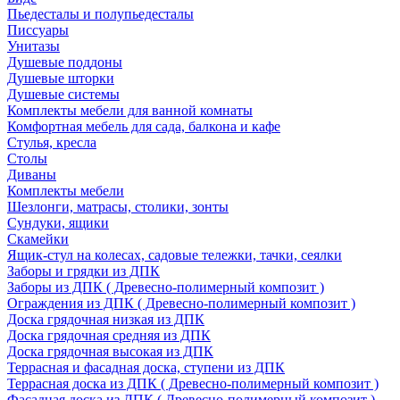
Пьедесталы и полупьедесталы
Писсуары
Унитазы
Душевые поддоны
Душевые шторки
Душевые системы
Комплекты мебели для ванной комнаты
Комфортная мебель для сада, балкона и кафе
Стулья, кресла
Столы
Диваны
Комплекты мебели
Шезлонги, матрасы, столики, зонты
Сундуки, ящики
Скамейки
Ящик-стул на колесах, садовые тележки, тачки, сеялки
Заборы и грядки из ДПК
Заборы из ДПК ( Древесно-полимерный композит )
Ограждения из ДПК ( Древесно-полимерный композит )
Доска грядочная низкая из ДПК
Доска грядочная средняя из ДПК
Доска грядочная высокая из ДПК
Террасная и фасадная доска, ступени из ДПК
Террасная доска из ДПК ( Древесно-полимерный композит )
Фасадная доска из ДПК ( Древесно-полимерный композит )