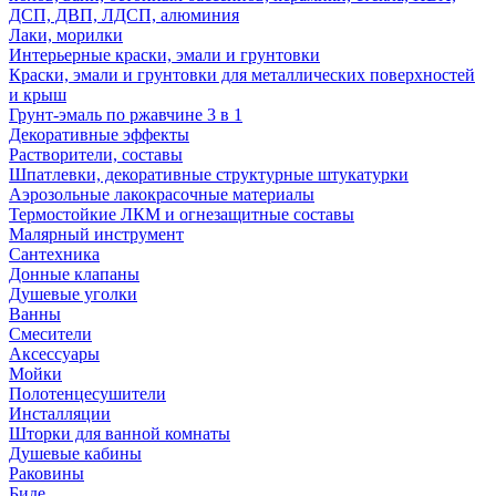
ДСП, ДВП, ЛДСП, алюминия
Лаки, морилки
Интерьерные краски, эмали и грунтовки
Краски, эмали и грунтовки для металлических поверхностей
и крыш
Грунт-эмаль по ржавчине 3 в 1
Декоративные эффекты
Растворители, составы
Шпатлевки, декоративные структурные штукатурки
Аэрозольные лакокрасочные материалы
Термостойкие ЛКМ и огнезащитные составы
Малярный инструмент
Сантехника
Донные клапаны
Душевые уголки
Ванны
Смесители
Аксессуары
Мойки
Полотенцесушители
Инсталляции
Шторки для ванной комнаты
Душевые кабины
Раковины
Биде