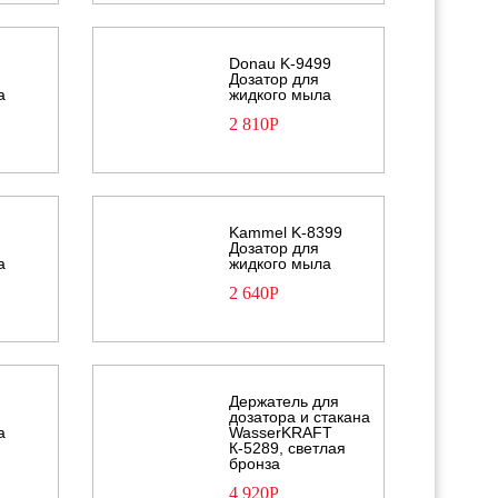
Donau K-9499
Дозатор для
а
жидкого мыла
2 810
Р
9
Kammel K-8399
Дозатор для
а
жидкого мыла
2 640
Р
Держатель для
дозатора и стакана
а
WasserKRAFT
К-5289, светлая
бронза
4 920
Р