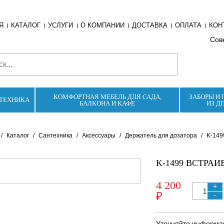
Я
КАТАЛОГ
УСЛУГИ
О КОМПАНИИ
ДОСТАВКА
ОПЛАТА
КОН
Сове
КОМФОРТНАЯ МЕБЕЛЬ ДЛЯ САДА,
ЗАБОРЫ И 
ТЕХНИКА
БАЛКОНА И КАФЕ
ИЗ Д
/
Каталог
/
Сантехника
/
Аксессуары
/
Держатель для дозатора
/
K-149
K-1499 ВСТРА
4 200
+
₽
-
Уточняйте информац