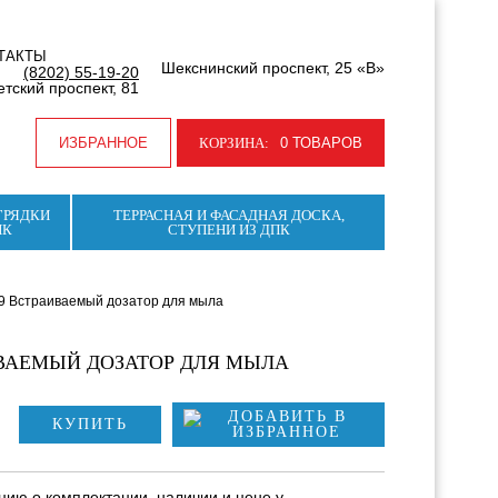
ТАКТЫ
Шекснинский проспект, 25 «В»
(8202) 55-19-20
тский проспект, 81
ИЗБРАННОЕ
КОРЗИНА:
0 ТОВАРОВ
ГРЯДКИ
ТЕРРАСНАЯ И ФАСАДНАЯ ДОСКА,
ПК
СТУПЕНИ ИЗ ДПК
9 Встраиваемый дозатор для мыла
ИВАЕМЫЙ ДОЗАТОР ДЛЯ МЫЛА
КУПИТЬ
ию о комплектации, наличии и цене у