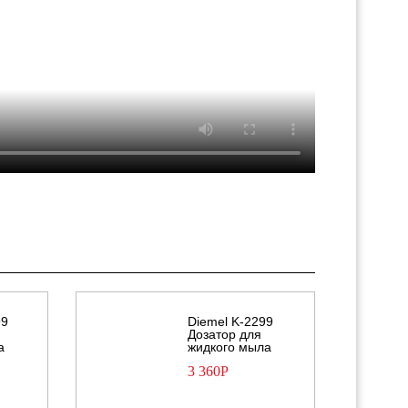
99
Diemel K-2299
Дозатор для
а
жидкого мыла
3 360
Р