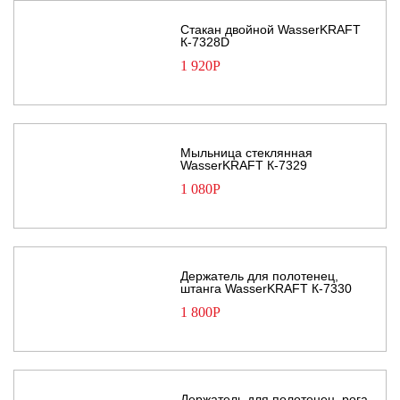
Стакан двойной WasserKRAFT
К-7328D
1 920
Р
Мыльница стеклянная
WasserKRAFT К-7329
1 080
Р
Держатель для полотенец,
штанга WasserKRAFT К-7330
1 800
Р
Держатель для полотенец, рога