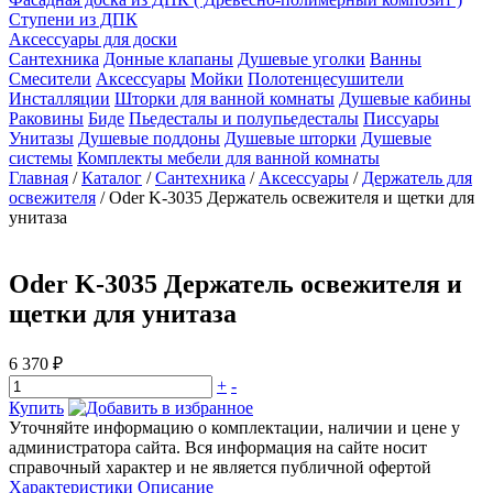
Ступени из ДПК
Аксессуары для доски
Сантехника
Донные клапаны
Душевые уголки
Ванны
Смесители
Аксессуары
Мойки
Полотенцесушители
Инсталляции
Шторки для ванной комнаты
Душевые кабины
Раковины
Биде
Пьедесталы и полупьедесталы
Писсуары
Унитазы
Душевые поддоны
Душевые шторки
Душевые
системы
Комплекты мебели для ванной комнаты
Главная
/
Каталог
/
Сантехника
/
Аксессуары
/
Держатель для
освежителя
/
Oder K-3035 Держатель освежителя и щетки для
унитаза
Oder K-3035 Держатель освежителя и
щетки для унитаза
6 370 ₽
+
-
Купить
Уточняйте информацию о комплектации, наличии и цене у
администратора сайта. Вся информация на сайте носит
справочный характер и не является публичной офертой
Характеристики
Описание