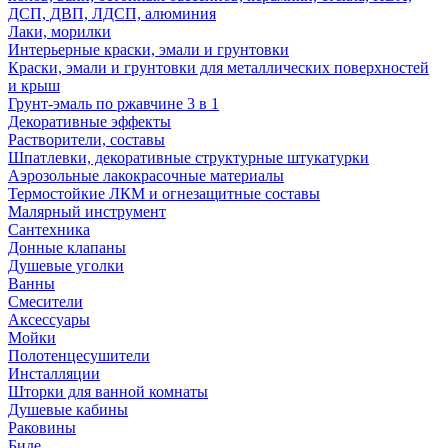
ДСП, ДВП, ЛДСП, алюминия
Лаки, морилки
Интерьерные краски, эмали и грунтовки
Краски, эмали и грунтовки для металлических поверхностей
и крыш
Грунт-эмаль по ржавчине 3 в 1
Декоративные эффекты
Растворители, составы
Шпатлевки, декоративные структурные штукатурки
Аэрозольные лакокрасочные материалы
Термостойкие ЛКМ и огнезащитные составы
Малярный инструмент
Сантехника
Донные клапаны
Душевые уголки
Ванны
Смесители
Аксессуары
Мойки
Полотенцесушители
Инсталляции
Шторки для ванной комнаты
Душевые кабины
Раковины
Биде