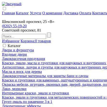
Главная
Каталог
Услуги
О компании
Доставка
Оплата
Контакт
Шекснинский проспект, 25 «В»
(8202) 55-19-20
Советский проспект, 81
Избранное
Корзина:
0 товаров
Каталог
Двери и фурнитура
Входные двери
Лакокрасочная продукция
Краски, эмали, масла и грунтовки для наружных и внутренних
Антисептики, лазури и грунты для наружных и внутренних де
Масла и воск для дерева
Лакокрасочные материалы для защиты бани и сауны
Краски и грунтовки для каменных, оштукатуренных и кирпичны
Окраска мебели, игрушек, оконных рам, дверей, радиаторов, 
Лаки, морилки
Интерьерные краски, эмали и грунтовки
Краски, эмали и грунтовки для металлических поверхностей и
Грунт-эмаль по ржавчине 3 в 1
Декоративные эффекты