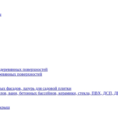
ы
 деревянных поверхностей
ревянных поверхностей
х фасадов, лазурь для садовой плитки
полов, ванн, бетонных бассейнов, керамики, стекла, ПВХ, ДСП
 крыш