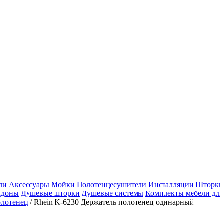
ли
Аксессуары
Мойки
Полотенцесушители
Инсталляции
Шторки
ддоны
Душевые шторки
Душевые системы
Комплекты мебели дл
олотенец
/
Rhein K-6230 Держатель полотенец одинарный