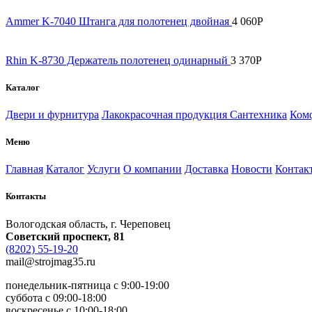
Ammer K-7040 Штанга для полотенец двойная
4 060
Р
Rhin K-8730 Держатель полотенец одинарный
3 370
Р
Каталог
Двери и фурнитура
Лакокрасочная продукция
Сантехника
Комф
Меню
Главная
Каталог
Услуги
О компании
Доставка
Новости
Контак
Контакты
Вологодская область, г. Череповец
Советский проспект, 81
(8202) 55-19-20
mail@strojmag35.ru
понедельник-пятница с 9:00-19:00
суббота c 09:00-18:00
воскресенье с 10:00-18:00