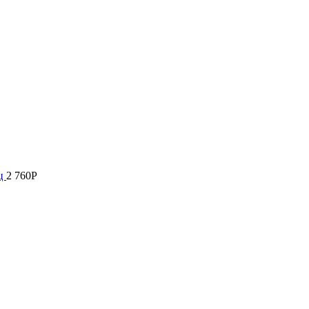
ец
2 760
Р