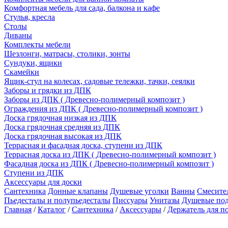
Комфортная мебель для сада, балкона и кафе
Стулья, кресла
Столы
Диваны
Комплекты мебели
Шезлонги, матрасы, столики, зонты
Сундуки, ящики
Скамейки
Ящик-стул на колесах, садовые тележки, тачки, сеялки
Заборы и грядки из ДПК
Заборы из ДПК ( Древесно-полимерный композит )
Ограждения из ДПК ( Древесно-полимерный композит )
Доска грядочная низкая из ДПК
Доска грядочная средняя из ДПК
Доска грядочная высокая из ДПК
Террасная и фасадная доска, ступени из ДПК
Террасная доска из ДПК ( Древесно-полимерный композит )
Фасадная доска из ДПК ( Древесно-полимерный композит )
Ступени из ДПК
Аксессуары для доски
Сантехника
Донные клапаны
Душевые уголки
Ванны
Смесите
Пьедесталы и полупьедесталы
Писсуары
Унитазы
Душевые по
Главная
/
Каталог
/
Сантехника
/
Аксессуары
/
Держатель для п