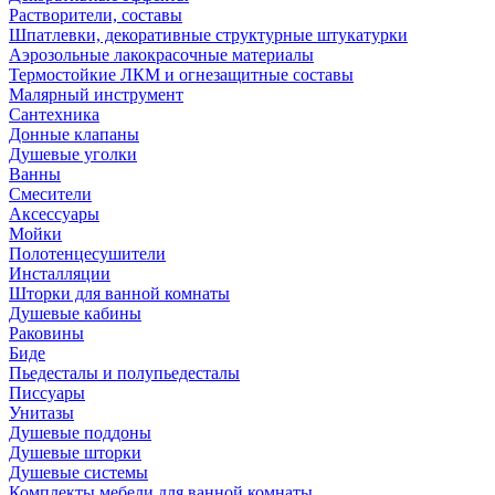
Растворители, составы
Шпатлевки, декоративные структурные штукатурки
Аэрозольные лакокрасочные материалы
Термостойкие ЛКМ и огнезащитные составы
Малярный инструмент
Сантехника
Донные клапаны
Душевые уголки
Ванны
Смесители
Аксессуары
Мойки
Полотенцесушители
Инсталляции
Шторки для ванной комнаты
Душевые кабины
Раковины
Биде
Пьедесталы и полупьедесталы
Писсуары
Унитазы
Душевые поддоны
Душевые шторки
Душевые системы
Комплекты мебели для ванной комнаты