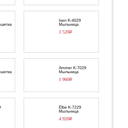
Isen K-4029
ешетка
Мыльница
1 520
Р
Ammer K-7029
ешетка
Мыльница
1 960
Р
9
Elbe K-7229
Мыльница
4 920
Р