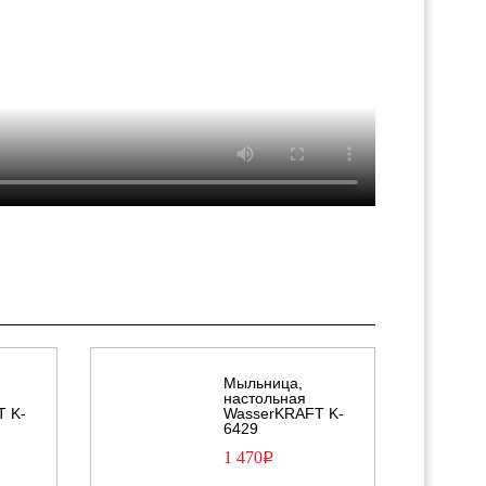
Мыльница,
настольная
T K-
WasserKRAFT K-
6429
1 470
Р