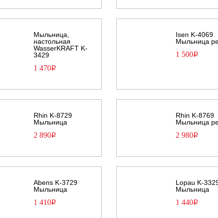
Мыльница,
Isen K-4069
настольная
Мыльница р
WasserKRAFT K-
1 500
Р
3429
1 470
Р
Rhin K-8729
Rhin K-8769
Мыльница
Мыльница р
2 890
2 980
Р
Р
Abens K-3729
Lopau K-332
Мыльница
Мыльница
1 410
1 440
Р
Р