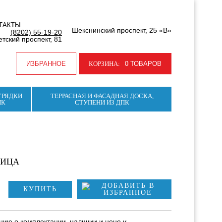
ТАКТЫ
Шекснинский проспект, 25 «В»
(8202) 55-19-20
тский проспект, 81
ИЗБРАННОЕ
КОРЗИНА:
0 ТОВАРОВ
ГРЯДКИ
ТЕРРАСНАЯ И ФАСАДНАЯ ДОСКА,
ПК
СТУПЕНИ ИЗ ДПК
НИЦА
КУПИТЬ
ию о комплектации, наличии и цене у