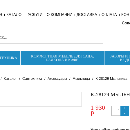
Я
КАТАЛОГ
УСЛУГИ
О КОМПАНИИ
ДОСТАВКА
ОПЛАТА
КОН
Сове
КОМФОРТНАЯ МЕБЕЛЬ ДЛЯ САДА,
ЗАБОРЫ И 
ТЕХНИКА
БАЛКОНА И КАФЕ
ИЗ Д
/
Каталог
/
Сантехника
/
Аксессуары
/
Мыльница
/
K-28129 Мыльница
K-28129 МЫЛЬ
1 930
+
₽
-
Уточняйте информац