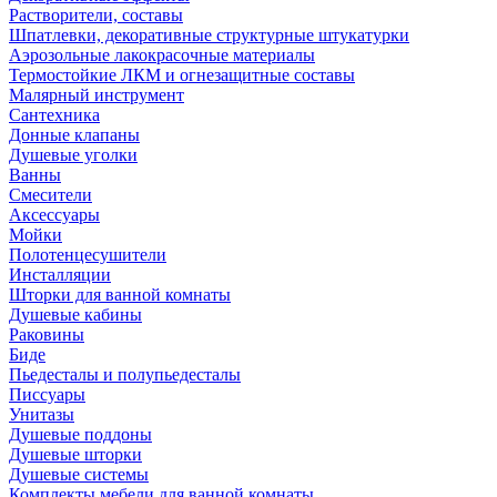
Растворители, составы
Шпатлевки, декоративные структурные штукатурки
Аэрозольные лакокрасочные материалы
Термостойкие ЛКМ и огнезащитные составы
Малярный инструмент
Сантехника
Донные клапаны
Душевые уголки
Ванны
Смесители
Аксессуары
Мойки
Полотенцесушители
Инсталляции
Шторки для ванной комнаты
Душевые кабины
Раковины
Биде
Пьедесталы и полупьедесталы
Писсуары
Унитазы
Душевые поддоны
Душевые шторки
Душевые системы
Комплекты мебели для ванной комнаты