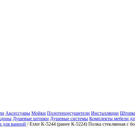
ли
Аксессуары
Мойки
Полотенцесушители
Инсталляции
Шторки
ддоны
Душевые шторки
Душевые системы
Комплекты мебели дл
а для ванной
/
Exter K-5244 (ранее К-5224) Полка стеклянная с б