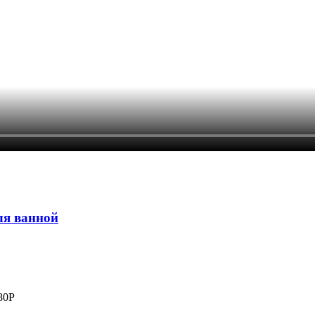
ля ванной
80
Р