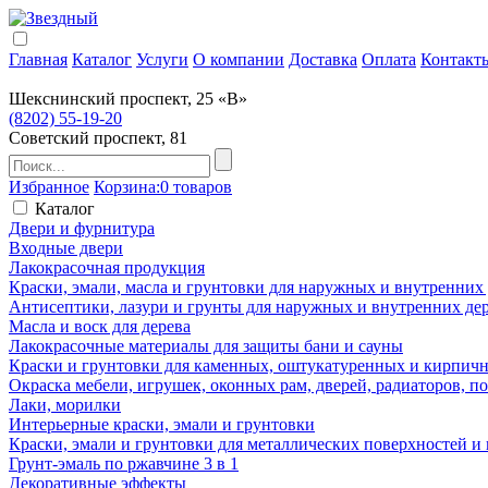
Главная
Каталог
Услуги
О компании
Доставка
Оплата
Контакт
Шекснинский проспект, 25 «В»
(8202) 55-19-20
Советский проспект, 81
Избранное
Корзина:
0 товаров
Каталог
Двери и фурнитура
Входные двери
Лакокрасочная продукция
Краски, эмали, масла и грунтовки для наружных и внутренних
Антисептики, лазури и грунты для наружных и внутренних де
Масла и воск для дерева
Лакокрасочные материалы для защиты бани и сауны
Краски и грунтовки для каменных, оштукатуренных и кирпичны
Окраска мебели, игрушек, оконных рам, дверей, радиаторов, 
Лаки, морилки
Интерьерные краски, эмали и грунтовки
Краски, эмали и грунтовки для металлических поверхностей и
Грунт-эмаль по ржавчине 3 в 1
Декоративные эффекты