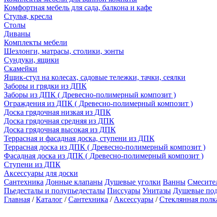
Комфортная мебель для сада, балкона и кафе
Стулья, кресла
Столы
Диваны
Комплекты мебели
Шезлонги, матрасы, столики, зонты
Сундуки, ящики
Скамейки
Ящик-стул на колесах, садовые тележки, тачки, сеялки
Заборы и грядки из ДПК
Заборы из ДПК ( Древесно-полимерный композит )
Ограждения из ДПК ( Древесно-полимерный композит )
Доска грядочная низкая из ДПК
Доска грядочная средняя из ДПК
Доска грядочная высокая из ДПК
Террасная и фасадная доска, ступени из ДПК
Террасная доска из ДПК ( Древесно-полимерный композит )
Фасадная доска из ДПК ( Древесно-полимерный композит )
Ступени из ДПК
Аксессуары для доски
Сантехника
Донные клапаны
Душевые уголки
Ванны
Смесите
Пьедесталы и полупьедесталы
Писсуары
Унитазы
Душевые по
Главная
/
Каталог
/
Сантехника
/
Аксессуары
/
Стеклянная полк