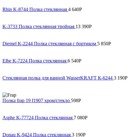
Rhin K-8744 Полка стеклянная
4 640
Р
K-3733 Полка стеклянная тройная
13 390
Р
Diemel K-2244 Полка стеклянная с бортиком
5 850
Р
Elbe K-7224 Полка стеклянная
6 540
Р
Стеклянная полка для ванной WasserKRAFT К-6244
3 190
Р
Полка frap 19 f1907 хром/стекло
598
Р
Asphe K-77724 Полка стеклянная
7 080
Р
Donau K-9424 Полка стеклянная
3 190
Р