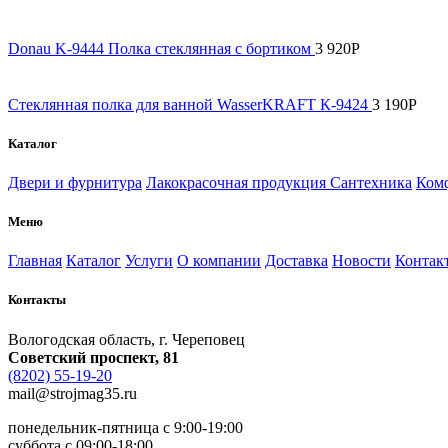
Donau K-9444 Полка стеклянная с бортиком
3 920
Р
Стеклянная полка для ванной WasserKRAFT К-9424
3 190
Р
Каталог
Двери и фурнитура
Лакокрасочная продукция
Сантехника
Комф
Меню
Главная
Каталог
Услуги
О компании
Доставка
Новости
Контак
Контакты
Вологодская область, г. Череповец
Советский проспект, 81
(8202) 55-19-20
mail@strojmag35.ru
понедельник-пятница с 9:00-19:00
суббота c 09:00-18:00