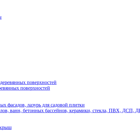
ы
 деревянных поверхностей
ревянных поверхностей
х фасадов, лазурь для садовой плитки
полов, ванн, бетонных бассейнов, керамики, стекла, ПВХ, ДСП
 крыш