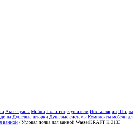
ли
Аксессуары
Мойки
Полотенцесушители
Инсталляции
Шторки
ддоны
Душевые шторки
Душевые системы
Комплекты мебели дл
ля ванной
/
Угловая полка для ванной WasserKRAFT К-3133