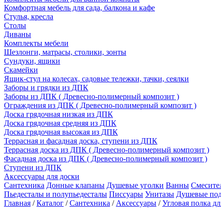
Комфортная мебель для сада, балкона и кафе
Стулья, кресла
Столы
Диваны
Комплекты мебели
Шезлонги, матрасы, столики, зонты
Сундуки, ящики
Скамейки
Ящик-стул на колесах, садовые тележки, тачки, сеялки
Заборы и грядки из ДПК
Заборы из ДПК ( Древесно-полимерный композит )
Ограждения из ДПК ( Древесно-полимерный композит )
Доска грядочная низкая из ДПК
Доска грядочная средняя из ДПК
Доска грядочная высокая из ДПК
Террасная и фасадная доска, ступени из ДПК
Террасная доска из ДПК ( Древесно-полимерный композит )
Фасадная доска из ДПК ( Древесно-полимерный композит )
Ступени из ДПК
Аксессуары для доски
Сантехника
Донные клапаны
Душевые уголки
Ванны
Смесите
Пьедесталы и полупьедесталы
Писсуары
Унитазы
Душевые по
Главная
/
Каталог
/
Сантехника
/
Аксессуары
/
Угловая полка д