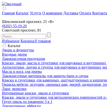
Главная
Каталог
Услуги
О компании
Доставка
Оплата
Контакт
Шекснинский проспект, 25 «В»
(8202) 55-19-20
Советский проспект, 81
Избранное
Корзина:
0 товаров
Каталог
Двери и фурнитура
Входные двери
Лакокрасочная продукция
Краски, эмали, масла и грунтовки для наружных и внутренних
Антисептики, лазури и грунты для наружных и внутренних де
Масла и воск для дерева
Лакокрасочные материалы для защиты бани и сауны
Краски и грунтовки для каменных, оштукатуренных и кирпичны
Окраска мебели, игрушек, оконных рам, дверей, радиаторов, 
Лаки, морилки
Интерьерные краски, эмали и грунтовки
Краски, эмали и грунтовки для металлических поверхностей и
Грунт-эмаль по ржавчине 3 в 1
Декоративные эффекты