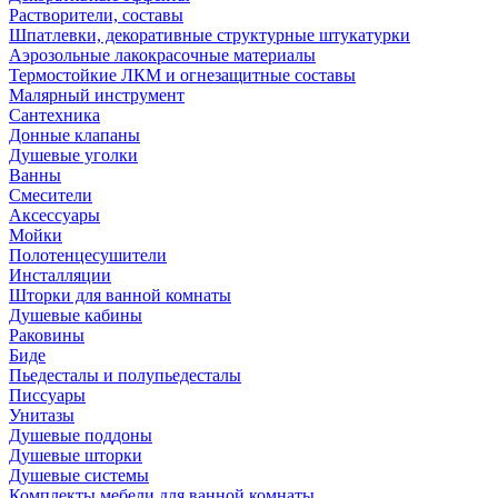
Растворители, составы
Шпатлевки, декоративные структурные штукатурки
Аэрозольные лакокрасочные материалы
Термостойкие ЛКМ и огнезащитные составы
Малярный инструмент
Сантехника
Донные клапаны
Душевые уголки
Ванны
Смесители
Аксессуары
Мойки
Полотенцесушители
Инсталляции
Шторки для ванной комнаты
Душевые кабины
Раковины
Биде
Пьедесталы и полупьедесталы
Писсуары
Унитазы
Душевые поддоны
Душевые шторки
Душевые системы
Комплекты мебели для ванной комнаты