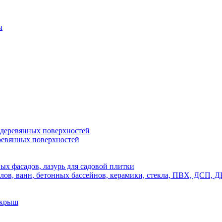
ы
 деревянных поверхностей
ревянных поверхностей
х фасадов, лазурь для садовой плитки
полов, ванн, бетонных бассейнов, керамики, стекла, ПВХ, ДСП
 крыш