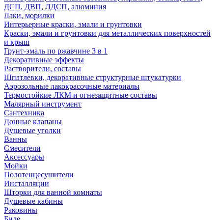
ДСП, ДВП, ЛДСП, алюминия
Лаки, морилки
Интерьерные краски, эмали и грунтовки
Краски, эмали и грунтовки для металлических поверхностей
и крыш
Грунт-эмаль по ржавчине 3 в 1
Декоративные эффекты
Растворители, составы
Шпатлевки, декоративные структурные штукатурки
Аэрозольные лакокрасочные материалы
Термостойкие ЛКМ и огнезащитные составы
Малярный инструмент
Сантехника
Донные клапаны
Душевые уголки
Ванны
Смесители
Аксессуары
Мойки
Полотенцесушители
Инсталляции
Шторки для ванной комнаты
Душевые кабины
Раковины
Биде