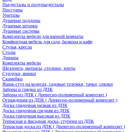
Пьедесталы и полупьедесталы
Писсуары
Унитазы
Душевые поддоны
Душевые шторки
Душевые системы
Комплекты мебели для ванной комнаты
Комфортная мебель для сада, балкона и кафе
Стулья, кресла
Столы
Диваны
Комплекты мебели
Шезлонги, матрасы, столики, зонты
Сундуки, ящики
Скамейки
Ящик-стул на колесах, садовые тележки, тачки, сеялки
Заборы и грядки из ДПК
Заборы из ДПК ( Древесно-полимерный композит )
Ограждения из ДПК ( Древесно-полимерный композит )
Доска грядочная низкая из ДПК
Доска грядочная средняя из ДПК
Доска грядочная высокая из ДПК
Террасная и фасадная доска, ступени из ДПК
Террасная доска из ДПК ( Древесно-полимерный композит )
Фасадная доска из ДПК ( Древесно-полимерный композит )