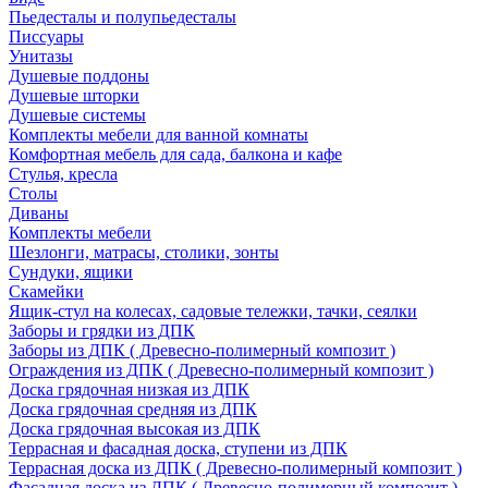
Пьедесталы и полупьедесталы
Писсуары
Унитазы
Душевые поддоны
Душевые шторки
Душевые системы
Комплекты мебели для ванной комнаты
Комфортная мебель для сада, балкона и кафе
Стулья, кресла
Столы
Диваны
Комплекты мебели
Шезлонги, матрасы, столики, зонты
Сундуки, ящики
Скамейки
Ящик-стул на колесах, садовые тележки, тачки, сеялки
Заборы и грядки из ДПК
Заборы из ДПК ( Древесно-полимерный композит )
Ограждения из ДПК ( Древесно-полимерный композит )
Доска грядочная низкая из ДПК
Доска грядочная средняя из ДПК
Доска грядочная высокая из ДПК
Террасная и фасадная доска, ступени из ДПК
Террасная доска из ДПК ( Древесно-полимерный композит )
Фасадная доска из ДПК ( Древесно-полимерный композит )