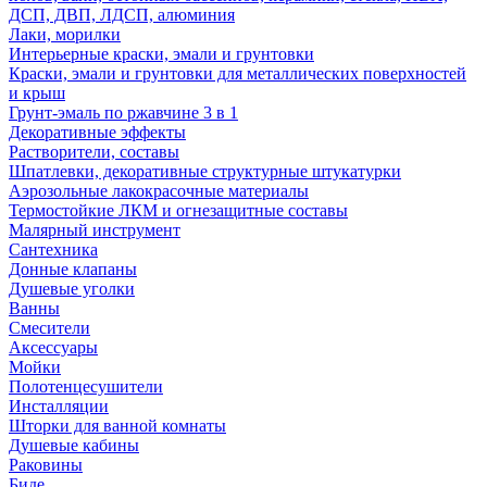
ДСП, ДВП, ЛДСП, алюминия
Лаки, морилки
Интерьерные краски, эмали и грунтовки
Краски, эмали и грунтовки для металлических поверхностей
и крыш
Грунт-эмаль по ржавчине 3 в 1
Декоративные эффекты
Растворители, составы
Шпатлевки, декоративные структурные штукатурки
Аэрозольные лакокрасочные материалы
Термостойкие ЛКМ и огнезащитные составы
Малярный инструмент
Сантехника
Донные клапаны
Душевые уголки
Ванны
Смесители
Аксессуары
Мойки
Полотенцесушители
Инсталляции
Шторки для ванной комнаты
Душевые кабины
Раковины
Биде