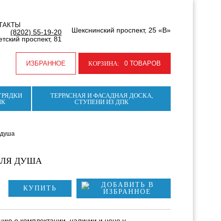
ТАКТЫ
Шекснинский проспект, 25 «В»
(8202) 55-19-20
тский проспект, 81
ИЗБРАННОЕ
КОРЗИНА:
0 ТОВАРОВ
ГРЯДКИ
ТЕРРАСНАЯ И ФАСАДНАЯ ДОСКА,
ПК
СТУПЕНИ ИЗ ДПК
 душа
ДЛЯ ДУША
КУПИТЬ
ию о комплектации, наличии и цене у