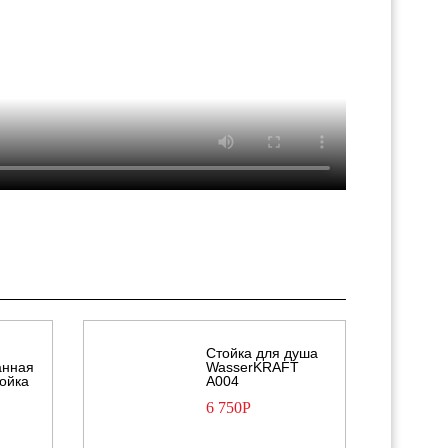
Стойка для душа
анная
WasserKRAFT
тойка
А004
6 750
Р