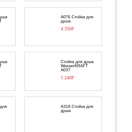
душа
A076 Стойка для
T
душа
4 350
Р
душа
Стойка для душа
T
WasserKRAFT
А037
5 240
Р
 для
A318 Стойка для
душа