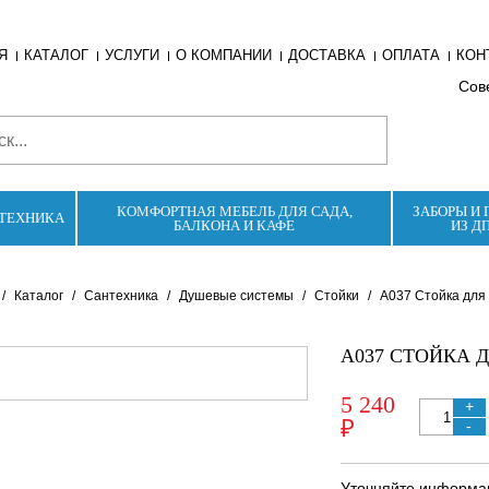
Я
КАТАЛОГ
УСЛУГИ
О КОМПАНИИ
ДОСТАВКА
ОПЛАТА
КОН
Сове
КОМФОРТНАЯ МЕБЕЛЬ ДЛЯ САДА,
ЗАБОРЫ И 
ТЕХНИКА
БАЛКОНА И КАФЕ
ИЗ Д
/
Каталог
/
Сантехника
/
Душевые системы
/
Стойки
/
A037 Стойка для
A037 СТОЙКА 
5 240
+
₽
-
Уточняйте информац