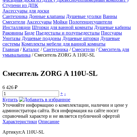
Ступени из ДПК
Аксессуары для доски
Сантехника
Донные клапаны
Душевые уголки
Ванны
Смесители
Аксессуары
Мойки
Полотенцесушители
Инсталляции
Шторки для ванной комнаты
Душевые кабины
Раковины
Биде
Пьедесталы и полупьедесталы
Писсуары
Унитазы
Душевые поддоны
Душевые шторки
Душевые
системы
Комплекты мебели для ванной комнаты
Главная
/
Каталог
/
Сантехника
/
Смесители
/
Смеситель для
умывальника
/
Смеситель ZORG A 110U-SL
Смеситель ZORG A 110U-SL
6 426 ₽
+
-
Купить
Уточняйте информацию о комплектации, наличии и цене у
администратора сайта. Вся информация на сайте носит
справочный характер и не является публичной офертой
Характеристики
Описание
Артикул:A 110U-SL