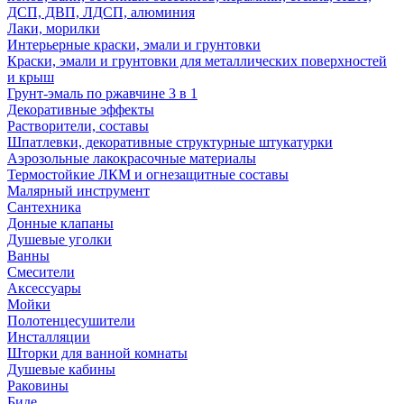
ДСП, ДВП, ЛДСП, алюминия
Лаки, морилки
Интерьерные краски, эмали и грунтовки
Краски, эмали и грунтовки для металлических поверхностей
и крыш
Грунт-эмаль по ржавчине 3 в 1
Декоративные эффекты
Растворители, составы
Шпатлевки, декоративные структурные штукатурки
Аэрозольные лакокрасочные материалы
Термостойкие ЛКМ и огнезащитные составы
Малярный инструмент
Сантехника
Донные клапаны
Душевые уголки
Ванны
Смесители
Аксессуары
Мойки
Полотенцесушители
Инсталляции
Шторки для ванной комнаты
Душевые кабины
Раковины
Биде