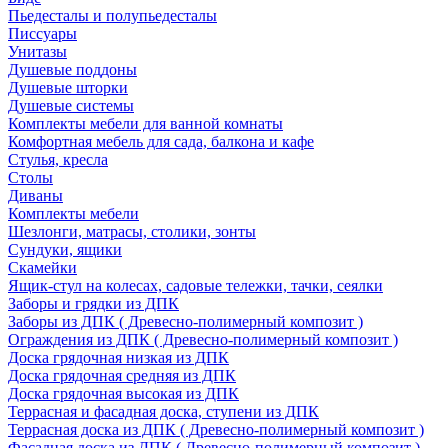
Пьедесталы и полупьедесталы
Писсуары
Унитазы
Душевые поддоны
Душевые шторки
Душевые системы
Комплекты мебели для ванной комнаты
Комфортная мебель для сада, балкона и кафе
Стулья, кресла
Столы
Диваны
Комплекты мебели
Шезлонги, матрасы, столики, зонты
Сундуки, ящики
Скамейки
Ящик-стул на колесах, садовые тележки, тачки, сеялки
Заборы и грядки из ДПК
Заборы из ДПК ( Древесно-полимерный композит )
Ограждения из ДПК ( Древесно-полимерный композит )
Доска грядочная низкая из ДПК
Доска грядочная средняя из ДПК
Доска грядочная высокая из ДПК
Террасная и фасадная доска, ступени из ДПК
Террасная доска из ДПК ( Древесно-полимерный композит )
Фасадная доска из ДПК ( Древесно-полимерный композит )