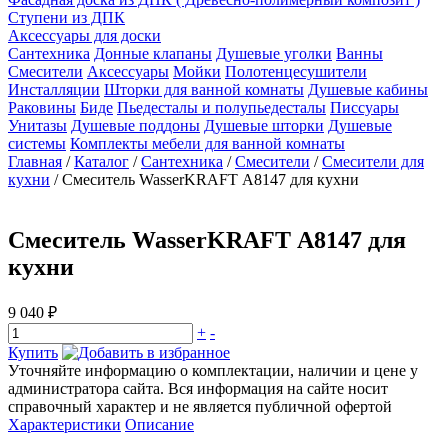
Ступени из ДПК
Аксессуары для доски
Сантехника
Донные клапаны
Душевые уголки
Ванны
Смесители
Аксессуары
Мойки
Полотенцесушители
Инсталляции
Шторки для ванной комнаты
Душевые кабины
Раковины
Биде
Пьедесталы и полупьедесталы
Писсуары
Унитазы
Душевые поддоны
Душевые шторки
Душевые
системы
Комплекты мебели для ванной комнаты
Главная
/
Каталог
/
Сантехника
/
Смесители
/
Смесители для
кухни
/
Смеситель WasserKRAFT А8147 для кухни
Смеситель WasserKRAFT А8147 для
кухни
9 040 ₽
+
-
Купить
Уточняйте информацию о комплектации, наличии и цене у
администратора сайта. Вся информация на сайте носит
справочный характер и не является публичной офертой
Характеристики
Описание