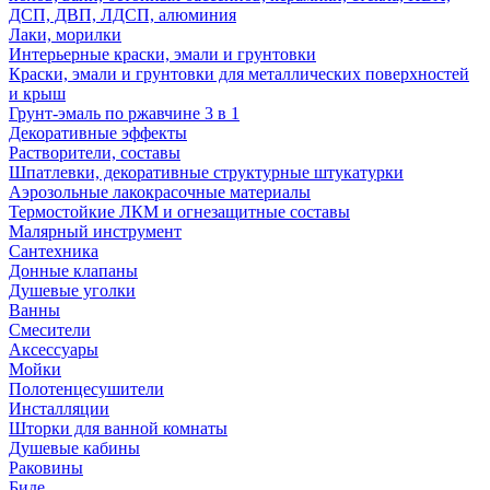
ДСП, ДВП, ЛДСП, алюминия
Лаки, морилки
Интерьерные краски, эмали и грунтовки
Краски, эмали и грунтовки для металлических поверхностей
и крыш
Грунт-эмаль по ржавчине 3 в 1
Декоративные эффекты
Растворители, составы
Шпатлевки, декоративные структурные штукатурки
Аэрозольные лакокрасочные материалы
Термостойкие ЛКМ и огнезащитные составы
Малярный инструмент
Сантехника
Донные клапаны
Душевые уголки
Ванны
Смесители
Аксессуары
Мойки
Полотенцесушители
Инсталляции
Шторки для ванной комнаты
Душевые кабины
Раковины
Биде