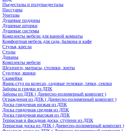
Пьедесталы и полупьедесталы
Писсуары
Унитазы
Душевые поддоны
Душевые шторки
Душевые системы
Комплекты мебели для ванной комнаты
Комфортная мебель для сада, балкона и кафе
Стулья, кресла
Столы
Диваны
Комплекты мебели
Шезлонги, матрасы, столики, зонты
Сундуки, ящики
Скамейки
Ящик-стул на колесах, садовые тележки, тачки, сеялки
Заборы и грядки из ДПК
Заборы из ДПК ( Древесно-полимерный композит )
Ограждения из ДПК ( Древесно-полимерный композит )
Доска грядочная низкая из ДПК
Доска грядочная средняя из ДПК
Доска грядочная высокая из ДПК
Террасная и фасадная доска, ступени из ДПК
Террасная доска из ДПК ( Древесно-полимерный композит )
Фасадная доска из ДПК ( Древесно-полимерный композит )