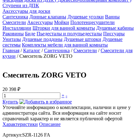
Ступени из ДПК
Аксессуары для доски
Сантехника
Донные клапаны
Душевые уголки
Ванны
Смесители
Аксессуары
Мойки
Полотенцесушители
Инсталляции
Шторки для ванной комнаты
Душевые кабины
Раковины
Биде
Пьедесталы и полупьедесталы
Писсуары
Унитазы
Душевые поддоны
Душевые шторки
Душевые
системы
Комплекты мебели для ванной комнаты
Главная
/
Каталог
/
Сантехника
/
Смесители
/
Смесители для
кухни
/
Смеситель ZORG VETO
Смеситель ZORG VETO
20 398 ₽
+
-
Купить
Уточняйте информацию о комплектации, наличии и цене у
администратора сайта. Вся информация на сайте носит
справочный характер и не является публичной офертой
Характеристики
Описание
Артикул:SZR-1126 FA