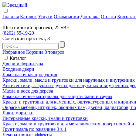
Главная
Каталог
Услуги
О компании
Доставка
Оплата
Контакт
Шекснинский проспект, 25 «В»
(8202) 55-19-20
Советский проспект, 81
Избранное
Корзина:
0 товаров
Каталог
Двери и фурнитура
Входные двери
Лакокрасочная продукция
Краски, эмали, масла и грунтовки для наружных и внутренних
Антисептики, лазури и грунты для наружных и внутренних де
Масла и воск для дерева
Лакокрасочные материалы для защиты бани и сауны
Краски и грунтовки для каменных, оштукатуренных и кирпичны
Окраска мебели, игрушек, оконных рам, дверей, радиаторов, 
Лаки, морилки
Интерьерные краски, эмали и грунтовки
Краски, эмали и грунтовки для металлических поверхностей и
Грунт-эмаль по ржавчине 3 в 1
Декоративные эффекты