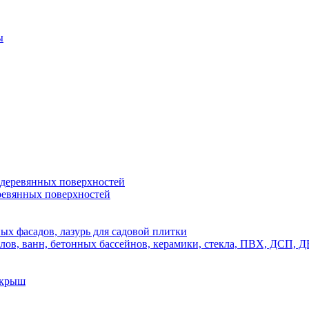
ы
 деревянных поверхностей
ревянных поверхностей
х фасадов, лазурь для садовой плитки
полов, ванн, бетонных бассейнов, керамики, стекла, ПВХ, ДСП
 крыш