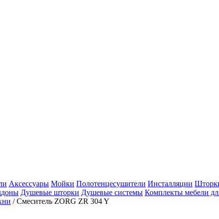
ли
Аксессуары
Мойки
Полотенцесушители
Инсталляции
Шторки
ддоны
Душевые шторки
Душевые системы
Комплекты мебели дл
хни
/
Смеситель ZORG ZR 304 Y