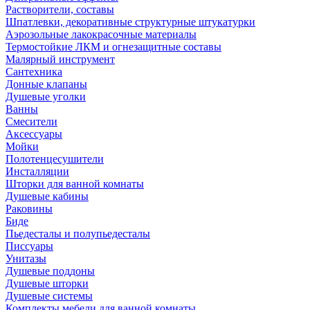
Растворители, составы
Шпатлевки, декоративные структурные штукатурки
Аэрозольные лакокрасочные материалы
Термостойкие ЛКМ и огнезащитные составы
Малярный инструмент
Сантехника
Донные клапаны
Душевые уголки
Ванны
Смесители
Аксессуары
Мойки
Полотенцесушители
Инсталляции
Шторки для ванной комнаты
Душевые кабины
Раковины
Биде
Пьедесталы и полупьедесталы
Писсуары
Унитазы
Душевые поддоны
Душевые шторки
Душевые системы
Комплекты мебели для ванной комнаты