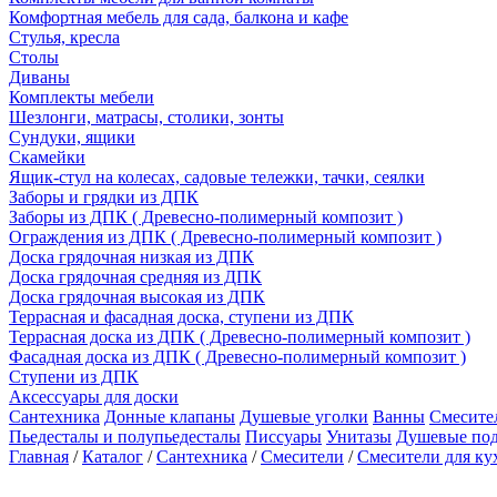
Комфортная мебель для сада, балкона и кафе
Стулья, кресла
Столы
Диваны
Комплекты мебели
Шезлонги, матрасы, столики, зонты
Сундуки, ящики
Скамейки
Ящик-стул на колесах, садовые тележки, тачки, сеялки
Заборы и грядки из ДПК
Заборы из ДПК ( Древесно-полимерный композит )
Ограждения из ДПК ( Древесно-полимерный композит )
Доска грядочная низкая из ДПК
Доска грядочная средняя из ДПК
Доска грядочная высокая из ДПК
Террасная и фасадная доска, ступени из ДПК
Террасная доска из ДПК ( Древесно-полимерный композит )
Фасадная доска из ДПК ( Древесно-полимерный композит )
Ступени из ДПК
Аксессуары для доски
Сантехника
Донные клапаны
Душевые уголки
Ванны
Смесите
Пьедесталы и полупьедесталы
Писсуары
Унитазы
Душевые по
Главная
/
Каталог
/
Сантехника
/
Смесители
/
Смесители для ку