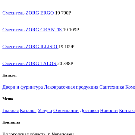
Смеситель ZORG ERGO
19 790
Р
Смеситель ZORG GRANTIS
19 109
Р
Смеситель ZORG ILLISIO
19 109
Р
Смеситель ZORG TALOS
20 398
Р
Каталог
Двери и фурнитура
Лакокрасочная продукция
Сантехника
Комф
Меню
Главная
Каталог
Услуги
О компании
Доставка
Новости
Контак
Контакты
Вологодская область, г. Череповец