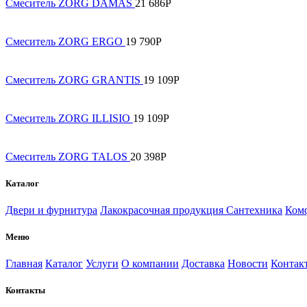
Смеситель ZORG DAMAS
21 686
Р
Смеситель ZORG ERGO
19 790
Р
Смеситель ZORG GRANTIS
19 109
Р
Смеситель ZORG ILLISIO
19 109
Р
Смеситель ZORG TALOS
20 398
Р
Каталог
Двери и фурнитура
Лакокрасочная продукция
Сантехника
Комф
Меню
Главная
Каталог
Услуги
О компании
Доставка
Новости
Контак
Контакты