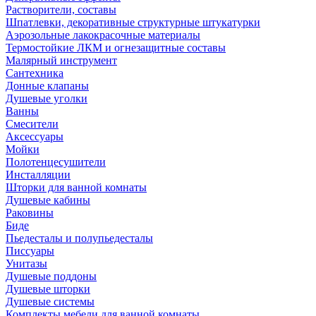
Растворители, составы
Шпатлевки, декоративные структурные штукатурки
Аэрозольные лакокрасочные материалы
Термостойкие ЛКМ и огнезащитные составы
Малярный инструмент
Сантехника
Донные клапаны
Душевые уголки
Ванны
Смесители
Аксессуары
Мойки
Полотенцесушители
Инсталляции
Шторки для ванной комнаты
Душевые кабины
Раковины
Биде
Пьедесталы и полупьедесталы
Писсуары
Унитазы
Душевые поддоны
Душевые шторки
Душевые системы
Комплекты мебели для ванной комнаты