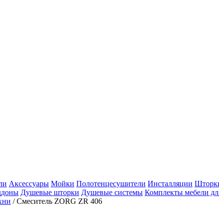
ли
Аксессуары
Мойки
Полотенцесушители
Инсталляции
Шторки
ддоны
Душевые шторки
Душевые системы
Комплекты мебели дл
хни
/
Смеситель ZORG ZR 406