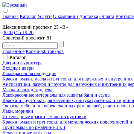
Главная
Каталог
Услуги
О компании
Доставка
Оплата
Контакт
Шекснинский проспект, 25 «В»
(8202) 55-19-20
Советский проспект, 81
Избранное
Корзина:
0 товаров
Каталог
Двери и фурнитура
Входные двери
Лакокрасочная продукция
Краски, эмали, масла и грунтовки для наружных и внутренних
Антисептики, лазури и грунты для наружных и внутренних де
Масла и воск для дерева
Лакокрасочные материалы для защиты бани и сауны
Краски и грунтовки для каменных, оштукатуренных и кирпичны
Окраска мебели, игрушек, оконных рам, дверей, радиаторов, 
Лаки, морилки
Интерьерные краски, эмали и грунтовки
Краски, эмали и грунтовки для металлических поверхностей и
Грунт-эмаль по ржавчине 3 в 1
Декоративные эффекты