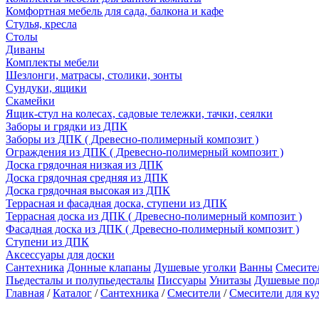
Комфортная мебель для сада, балкона и кафе
Стулья, кресла
Столы
Диваны
Комплекты мебели
Шезлонги, матрасы, столики, зонты
Сундуки, ящики
Скамейки
Ящик-стул на колесах, садовые тележки, тачки, сеялки
Заборы и грядки из ДПК
Заборы из ДПК ( Древесно-полимерный композит )
Ограждения из ДПК ( Древесно-полимерный композит )
Доска грядочная низкая из ДПК
Доска грядочная средняя из ДПК
Доска грядочная высокая из ДПК
Террасная и фасадная доска, ступени из ДПК
Террасная доска из ДПК ( Древесно-полимерный композит )
Фасадная доска из ДПК ( Древесно-полимерный композит )
Ступени из ДПК
Аксессуары для доски
Сантехника
Донные клапаны
Душевые уголки
Ванны
Смесите
Пьедесталы и полупьедесталы
Писсуары
Унитазы
Душевые по
Главная
/
Каталог
/
Сантехника
/
Смесители
/
Смесители для ку