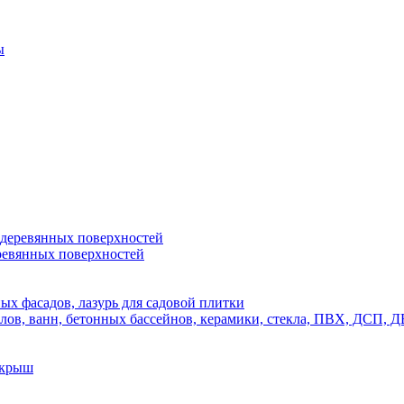
ы
 деревянных поверхностей
ревянных поверхностей
х фасадов, лазурь для садовой плитки
полов, ванн, бетонных бассейнов, керамики, стекла, ПВХ, ДСП
 крыш