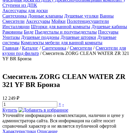
Ступени из ДПК
Аксессуары для доски
Сантехника
Донные клапаны
Душевые уголки
Ванны
Смесители
Аксессуары
Мойки
Полотенцесушители
Инсталляции
Шторки для ванной комнаты
Душевые кабины
Раковины
Биде
Пьедесталы и полупьедесталы
Писсуары
Унитазы
Душевые поддоны
Душевые шторки
Душевые
системы
Комплекты мебели для ванной комнаты
Главная
/
Каталог
/
Сантехника
/
Смесители
/
Смесители для
кухни под фильтр
/
Смеситель ZORG CLEAN WATER ZR 321
YF BR Бронза
Смеситель ZORG CLEAN WATER ZR
321 YF BR Бронза
12 249 ₽
+
-
Купить
Уточняйте информацию о комплектации, наличии и цене у
администратора сайта. Вся информация на сайте носит
справочный характер и не является публичной офертой
Характеристики
Описание