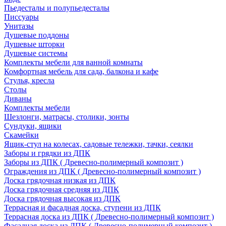
Пьедесталы и полупьедесталы
Писсуары
Унитазы
Душевые поддоны
Душевые шторки
Душевые системы
Комплекты мебели для ванной комнаты
Комфортная мебель для сада, балкона и кафе
Стулья, кресла
Столы
Диваны
Комплекты мебели
Шезлонги, матрасы, столики, зонты
Сундуки, ящики
Скамейки
Ящик-стул на колесах, садовые тележки, тачки, сеялки
Заборы и грядки из ДПК
Заборы из ДПК ( Древесно-полимерный композит )
Ограждения из ДПК ( Древесно-полимерный композит )
Доска грядочная низкая из ДПК
Доска грядочная средняя из ДПК
Доска грядочная высокая из ДПК
Террасная и фасадная доска, ступени из ДПК
Террасная доска из ДПК ( Древесно-полимерный композит )
Фасадная доска из ДПК ( Древесно-полимерный композит )