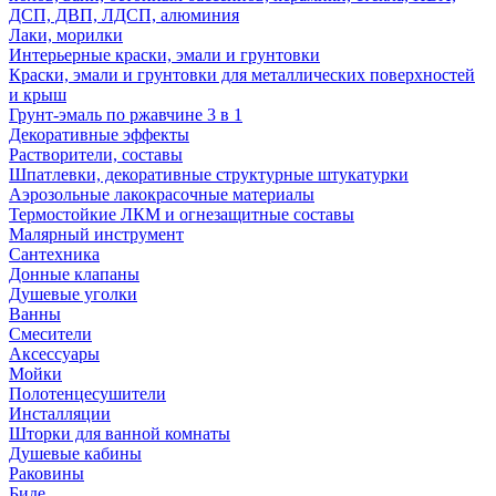
ДСП, ДВП, ЛДСП, алюминия
Лаки, морилки
Интерьерные краски, эмали и грунтовки
Краски, эмали и грунтовки для металлических поверхностей
и крыш
Грунт-эмаль по ржавчине 3 в 1
Декоративные эффекты
Растворители, составы
Шпатлевки, декоративные структурные штукатурки
Аэрозольные лакокрасочные материалы
Термостойкие ЛКМ и огнезащитные составы
Малярный инструмент
Сантехника
Донные клапаны
Душевые уголки
Ванны
Смесители
Аксессуары
Мойки
Полотенцесушители
Инсталляции
Шторки для ванной комнаты
Душевые кабины
Раковины
Биде