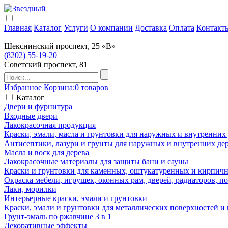
Главная
Каталог
Услуги
О компании
Доставка
Оплата
Контакт
Шекснинский проспект, 25 «В»
(8202) 55-19-20
Советский проспект, 81
Избранное
Корзина:
0 товаров
Каталог
Двери и фурнитура
Входные двери
Лакокрасочная продукция
Краски, эмали, масла и грунтовки для наружных и внутренних
Антисептики, лазури и грунты для наружных и внутренних де
Масла и воск для дерева
Лакокрасочные материалы для защиты бани и сауны
Краски и грунтовки для каменных, оштукатуренных и кирпичны
Окраска мебели, игрушек, оконных рам, дверей, радиаторов, 
Лаки, морилки
Интерьерные краски, эмали и грунтовки
Краски, эмали и грунтовки для металлических поверхностей и
Грунт-эмаль по ржавчине 3 в 1
Декоративные эффекты