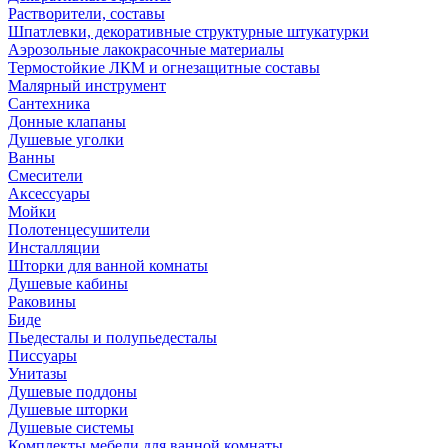
Растворители, составы
Шпатлевки, декоративные структурные штукатурки
Аэрозольные лакокрасочные материалы
Термостойкие ЛКМ и огнезащитные составы
Малярный инструмент
Сантехника
Донные клапаны
Душевые уголки
Ванны
Смесители
Аксессуары
Мойки
Полотенцесушители
Инсталляции
Шторки для ванной комнаты
Душевые кабины
Раковины
Биде
Пьедесталы и полупьедесталы
Писсуары
Унитазы
Душевые поддоны
Душевые шторки
Душевые системы
Комплекты мебели для ванной комнаты