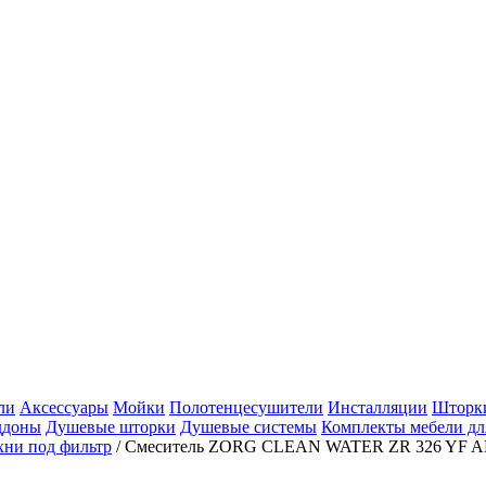
ли
Аксессуары
Мойки
Полотенцесушители
Инсталляции
Шторки
ддоны
Душевые шторки
Душевые системы
Комплекты мебели дл
хни под фильтр
/
Смеситель ZORG CLEAN WATER ZR 326 YF 