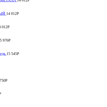
Й МЕТАЛЛ
14 012
Р
НЫЙ
14 012
Р
4 012
Р
5 976
Р
Медь
15 545
Р
750
Р
Р