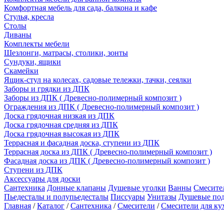
Комфортная мебель для сада, балкона и кафе
Стулья, кресла
Столы
Диваны
Комплекты мебели
Шезлонги, матрасы, столики, зонты
Сундуки, ящики
Скамейки
Ящик-стул на колесах, садовые тележки, тачки, сеялки
Заборы и грядки из ДПК
Заборы из ДПК ( Древесно-полимерный композит )
Ограждения из ДПК ( Древесно-полимерный композит )
Доска грядочная низкая из ДПК
Доска грядочная средняя из ДПК
Доска грядочная высокая из ДПК
Террасная и фасадная доска, ступени из ДПК
Террасная доска из ДПК ( Древесно-полимерный композит )
Фасадная доска из ДПК ( Древесно-полимерный композит )
Ступени из ДПК
Аксессуары для доски
Сантехника
Донные клапаны
Душевые уголки
Ванны
Смесите
Пьедесталы и полупьедесталы
Писсуары
Унитазы
Душевые по
Главная
/
Каталог
/
Сантехника
/
Смесители
/
Смесители для ку