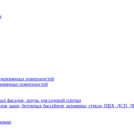
ы
 деревянных поверхностей
ревянных поверхностей
х фасадов, лазурь для садовой плитки
полов, ванн, бетонных бассейнов, керамики, стекла, ПВХ, ДСП
 крыш