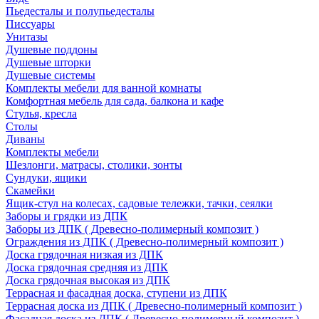
Пьедесталы и полупьедесталы
Писсуары
Унитазы
Душевые поддоны
Душевые шторки
Душевые системы
Комплекты мебели для ванной комнаты
Комфортная мебель для сада, балкона и кафе
Стулья, кресла
Столы
Диваны
Комплекты мебели
Шезлонги, матрасы, столики, зонты
Сундуки, ящики
Скамейки
Ящик-стул на колесах, садовые тележки, тачки, сеялки
Заборы и грядки из ДПК
Заборы из ДПК ( Древесно-полимерный композит )
Ограждения из ДПК ( Древесно-полимерный композит )
Доска грядочная низкая из ДПК
Доска грядочная средняя из ДПК
Доска грядочная высокая из ДПК
Террасная и фасадная доска, ступени из ДПК
Террасная доска из ДПК ( Древесно-полимерный композит )
Фасадная доска из ДПК ( Древесно-полимерный композит )