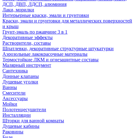
ДСП, ДВП, ЛДСП, алюминия
Лаки, морилки
Интерьерные краски, эмали и грунтовки
Краски, эмали и грунтовки для металлических поверхностей
и крыш
Грунт-эмаль по ржавчине 3 в 1
Декоративные эффекты
Растворители, составы
Шпатлевки, декоративные структурные штукатурки
Аэрозольные лакокрасочные материалы
Термостойкие ЛКМ и огнезащитные составы
Малярный инструмент
Сантехника
Донные клапаны
Душевые уголки
Ванны
Смесители
Аксессуары
Мойки
Полотенцесушители
Инсталляции
Шторки для ванной комнаты
Душевые кабины
Раковины
Биде