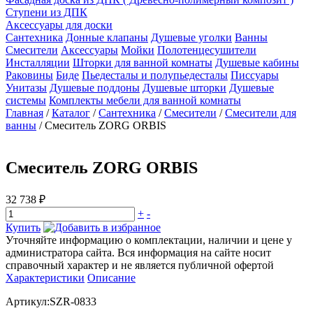
Ступени из ДПК
Аксессуары для доски
Сантехника
Донные клапаны
Душевые уголки
Ванны
Смесители
Аксессуары
Мойки
Полотенцесушители
Инсталляции
Шторки для ванной комнаты
Душевые кабины
Раковины
Биде
Пьедесталы и полупьедесталы
Писсуары
Унитазы
Душевые поддоны
Душевые шторки
Душевые
системы
Комплекты мебели для ванной комнаты
Главная
/
Каталог
/
Сантехника
/
Смесители
/
Смесители для
ванны
/
Смеситель ZORG ORBIS
Смеситель ZORG ORBIS
32 738 ₽
+
-
Купить
Уточняйте информацию о комплектации, наличии и цене у
администратора сайта. Вся информация на сайте носит
справочный характер и не является публичной офертой
Характеристики
Описание
Артикул:SZR-0833