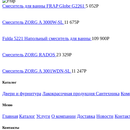
Смеситель для ванны FRAP Globe G2261
5 052
Р
Смеситель ZORG A 3000W-SL
11 675
Р
Fulda 5221 Напольный смеситель для ванны
109 900
Р
Смеситель ZORG RADOS
23 329
Р
Смеситель ZORG A 3001WDN-SL
11 247
Р
Каталог
Двери и фурнитура
Лакокрасочная продукция
Сантехника
Комф
Меню
Главная
Каталог
Услуги
О компании
Доставка
Новости
Контак
Контакты