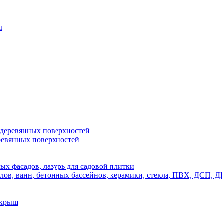
ы
 деревянных поверхностей
ревянных поверхностей
х фасадов, лазурь для садовой плитки
полов, ванн, бетонных бассейнов, керамики, стекла, ПВХ, ДСП
 крыш