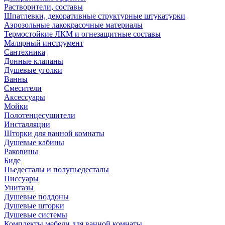
Растворители, составы
Шпатлевки, декоративные структурные штукатурки
Аэрозольные лакокрасочные материалы
Термостойкие ЛКМ и огнезащитные составы
Малярный инструмент
Сантехника
Донные клапаны
Душевые уголки
Ванны
Смесители
Аксессуары
Мойки
Полотенцесушители
Инсталляции
Шторки для ванной комнаты
Душевые кабины
Раковины
Биде
Пьедесталы и полупьедесталы
Писсуары
Унитазы
Душевые поддоны
Душевые шторки
Душевые системы
Комплекты мебели для ванной комнаты