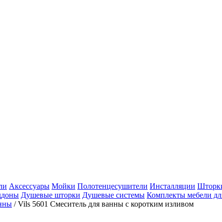
ли
Аксессуары
Мойки
Полотенцесушители
Инсталляции
Шторки
ддоны
Душевые шторки
Душевые системы
Комплекты мебели дл
анны
/
Vils 5601 Смеситель для ванны с коротким изливом