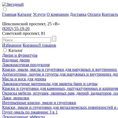
Главная
Каталог
Услуги
О компании
Доставка
Оплата
Контакт
Шекснинский проспект, 25 «В»
(8202) 55-19-20
Советский проспект, 81
Избранное
Корзина:
0 товаров
Каталог
Двери и фурнитура
Входные двери
Лакокрасочная продукция
Краски, эмали, масла и грунтовки для наружных и внутренних
Антисептики, лазури и грунты для наружных и внутренних де
Масла и воск для дерева
Лакокрасочные материалы для защиты бани и сауны
Краски и грунтовки для каменных, оштукатуренных и кирпичны
Окраска мебели, игрушек, оконных рам, дверей, радиаторов, 
Лаки, морилки
Интерьерные краски, эмали и грунтовки
Краски, эмали и грунтовки для металлических поверхностей и
Грунт-эмаль по ржавчине 3 в 1
Декоративные эффекты