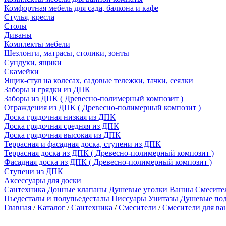
Комфортная мебель для сада, балкона и кафе
Стулья, кресла
Столы
Диваны
Комплекты мебели
Шезлонги, матрасы, столики, зонты
Сундуки, ящики
Скамейки
Ящик-стул на колесах, садовые тележки, тачки, сеялки
Заборы и грядки из ДПК
Заборы из ДПК ( Древесно-полимерный композит )
Ограждения из ДПК ( Древесно-полимерный композит )
Доска грядочная низкая из ДПК
Доска грядочная средняя из ДПК
Доска грядочная высокая из ДПК
Террасная и фасадная доска, ступени из ДПК
Террасная доска из ДПК ( Древесно-полимерный композит )
Фасадная доска из ДПК ( Древесно-полимерный композит )
Ступени из ДПК
Аксессуары для доски
Сантехника
Донные клапаны
Душевые уголки
Ванны
Смесите
Пьедесталы и полупьедесталы
Писсуары
Унитазы
Душевые по
Главная
/
Каталог
/
Сантехника
/
Смесители
/
Смесители для в