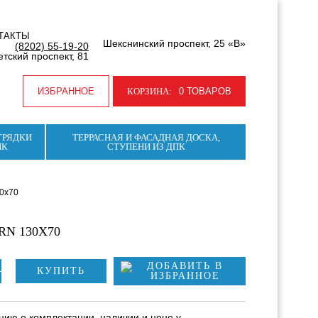
ТАКТЫ
Шекснинский проспект, 25 «В»
(8202) 55-19-20
тский проспект, 81
ИЗБРАННОЕ
КОРЗИНА:
0 ТОВАРОВ
ГРЯДКИ
ТЕРРАСНАЯ И ФАСАДНАЯ ДОСКА,
ПК
СТУПЕНИ ИЗ ДПК
0х70
N 130Х70
КУПИТЬ
ию о комплектации, наличии и цене у