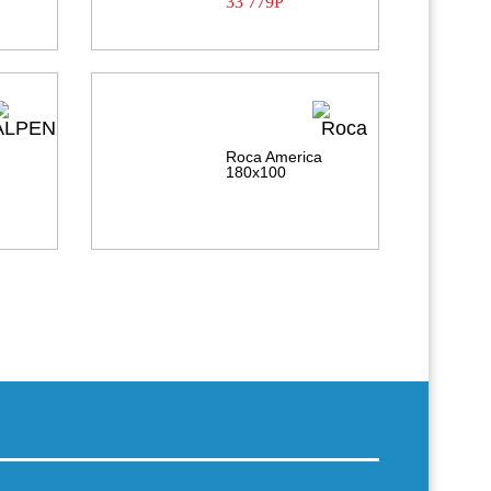
33 779
Р
a
Roca America
180х100