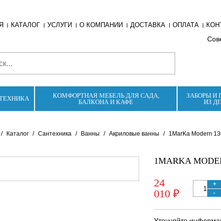
Я
КАТАЛОГ
УСЛУГИ
О КОМПАНИИ
ДОСТАВКА
ОПЛАТА
КОН
Сове
КОМФОРТНАЯ МЕБЕЛЬ ДЛЯ САДА,
ЗАБОРЫ И 
ТЕХНИКА
БАЛКОНА И КАФЕ
ИЗ Д
/
Каталог
/
Сантехника
/
Ванны
/
Акриловые ванны
/
1MarKa Modern 13
1MARKA MODER
24
+
010 ₽
-
Уточняйте информац