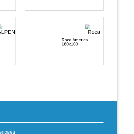
a
Roca America
180х100
реповец