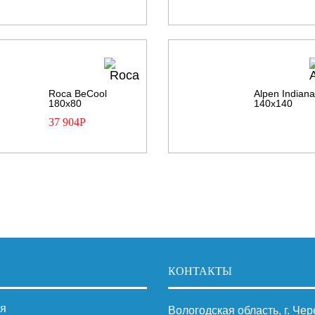
Roca BeCool
Alpen Indian
180х80
140х140
37 904
Р
КОНТАКТЫ
я
Вологодская область, г. Че