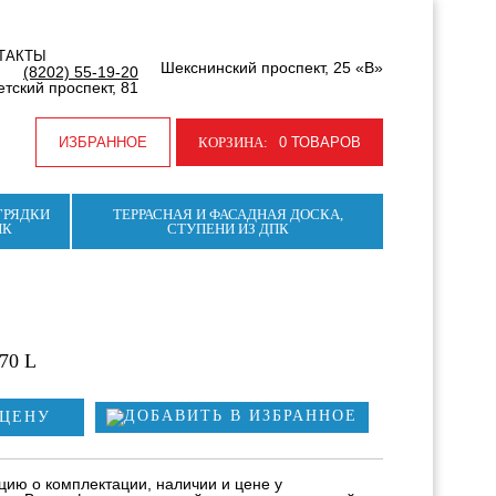
ТАКТЫ
Шекснинский проспект, 25 «В»
(8202) 55-19-20
тский проспект, 81
ИЗБРАННОЕ
КОРЗИНА:
0 ТОВАРОВ
ГРЯДКИ
ТЕРРАСНАЯ И ФАСАДНАЯ ДОСКА,
ПК
СТУПЕНИ ИЗ ДПК
70 L
 ЦЕНУ
ию о комплектации, наличии и цене у