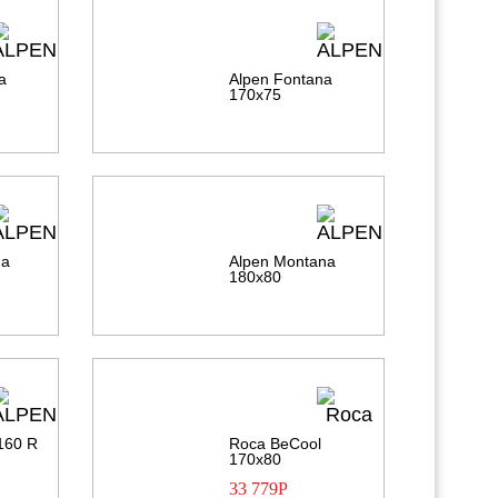
a
Alpen Fontana
170х75
na
Alpen Montana
180х80
 160 R
Roca BeCool
170х80
33 779
Р