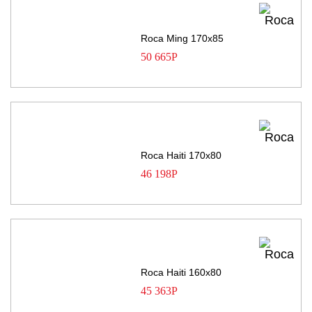
Roca Ming 170х85
50 665
Р
Roca Haiti 170х80
46 198
Р
Roca Haiti 160х80
45 363
Р