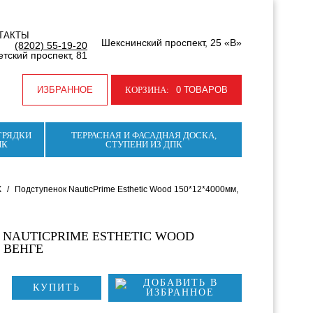
ТАКТЫ
Шекснинский проспект, 25 «В»
(8202) 55-19-20
тский проспект, 81
ИЗБРАННОЕ
КОРЗИНА:
0 ТОВАРОВ
ГРЯДКИ
ТЕРРАСНАЯ И ФАСАДНАЯ ДОСКА,
ПК
СТУПЕНИ ИЗ ДПК
К
/
Подступенок NauticPrime Esthetic Wood 150*12*4000мм,
NAUTICPRIME ESTHETIC WOOD
, ВЕНГЕ
КУПИТЬ