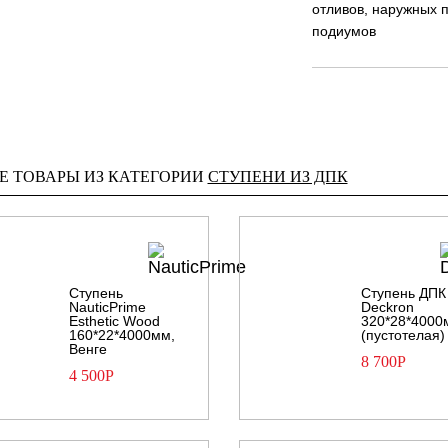
отливов, наружных 
подиумов
Е ТОВАРЫ ИЗ КАТЕГОРИИ
СТУПЕНИ ИЗ ДПК
Ступень
Ступень ДПК
NauticPrime
Deckron
Esthetic Wood
320*28*4000
160*22*4000мм,
(пустотелая)
Венге
8 700
Р
4 500
Р