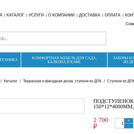
Я
КАТАЛОГ
УСЛУГИ
О КОМПАНИИ
ДОСТАВКА
ОПЛАТА
КОН
Сове
КОМФОРТНАЯ МЕБЕЛЬ ДЛЯ САДА,
ЗАБОРЫ И 
ТЕХНИКА
БАЛКОНА И КАФЕ
ИЗ Д
/
Каталог
/
Террасная и фасадная доска, ступени из ДПК
/
Ступени из ДП
ПОДСТУПЕНОК 
150*12*4000ММ
2 700
+
₽
-