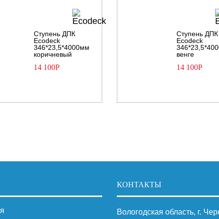
Ступень ДПК
Ступень ДПК
Ecodeck
Ecodeck
346*23,5*4000мм
346*23,5*40
коричневый
венге
14 100
Р
14 100
Р
КОНТАКТЫ
я
Вологодская область, г. Че