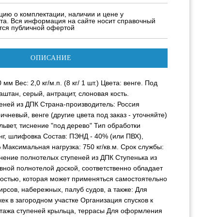
ию о комплектации, наличии и цене у
та. Вся информация на сайте носит справочный
ется публичной офертой
ОПИСАНИЕ
мм Вес: 2,0 кг/м.п. (8 кг/ 1 шт.) Цвета: венге. Под
каштан, серый, антрацит, слоновая кость.
пеней из ДПК Страна-производитель: Россия
ичневый, венге (другие цвета под заказ - уточняйте)
львет, тиснение "под дерево" Тип обработки
нг, шлифовка Состав: ПЭНД - 40% (или ПВХ),
Максимальная нагрузка: 750 кг/кв.м. Срок службы:
нение полнотелых ступеней из ДПК Ступенька из
вной полнотелой доской, соответственно обладает
остью, которая может применяться самостоятельно
ирсов, набережных, палуб судов, а также: Для
ек в загородном участке Организация спусков к
нтажа ступеней крыльца, террасы Для оформления