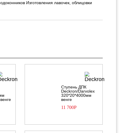
подоконников Изготовления лавочек, облицовки
Ступень ДПК
Deckron/Darvolex
мм
320*20*4000мм
 венге
венге
11 700
Р