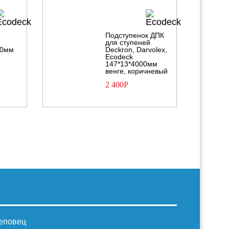
Подступенок ДПК
для ступеней
00мм
Deckron, Darvolex,
Ecodeck
147*13*4000мм
венге, коричневый
2 400
Р
реповец