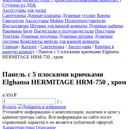
Ступени из ДПК
Аксессуары для доски
Сантехника
Донные клапаны
Душевые уголки
Ванны
Смесители
Аксессуары
Мойки
Полотенцесушители
Инсталляции
Шторки для ванной комнаты
Душевые кабины
Раковины
Биде
Пьедесталы и полупьедесталы
Писсуары
Унитазы
Душевые поддоны
Душевые шторки
Душевые
системы
Комплекты мебели для ванной комнаты
Главная
/
Каталог
/
Сантехника
/
Аксессуары
/
Крючки в
ванную комнату
/
Панель с 5 плоскими крючками Elghansa
HERMITAGE HRM-750 , хром
Панель с 5 плоскими крючками
Elghansa HERMITAGE HRM-750 , хром
4 950 ₽
+
-
Купить
Уточняйте информацию о комплектации, наличии и цене у
администратора сайта. Вся информация на сайте носит
справочный характер и не является публичной офертой
Характеристики
Описание