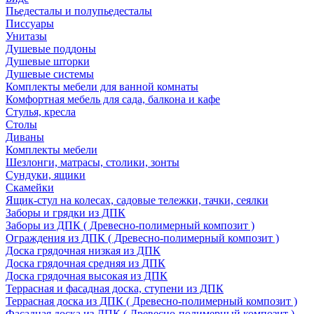
Пьедесталы и полупьедесталы
Писсуары
Унитазы
Душевые поддоны
Душевые шторки
Душевые системы
Комплекты мебели для ванной комнаты
Комфортная мебель для сада, балкона и кафе
Стулья, кресла
Столы
Диваны
Комплекты мебели
Шезлонги, матрасы, столики, зонты
Сундуки, ящики
Скамейки
Ящик-стул на колесах, садовые тележки, тачки, сеялки
Заборы и грядки из ДПК
Заборы из ДПК ( Древесно-полимерный композит )
Ограждения из ДПК ( Древесно-полимерный композит )
Доска грядочная низкая из ДПК
Доска грядочная средняя из ДПК
Доска грядочная высокая из ДПК
Террасная и фасадная доска, ступени из ДПК
Террасная доска из ДПК ( Древесно-полимерный композит )
Фасадная доска из ДПК ( Древесно-полимерный композит )