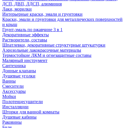
ДСП, ДВП, ЛДСП, алюминия
Лаки, морилки
Интерьерные краски, эмали и грунтовки
Краски, эмали и грунтовки для металлических поверхностей
и крыш
Грунт-эмаль по ржавчине 3 в 1
Декоративные эффекты
Растворители, составы
Шпатлевки, декоративные структурные штукатурки
Аэрозольные лакокрасочные материалы
Термостойкие ЛКМ и огнезащитные составы
Малярный инструмент
Сантехника
Донные клапаны
Душевые уголки
Ванны
Смесители
Аксессуары
Мойки
Полотенцесушители
Инсталляции
Шторки для ванной комнаты
Душевые кабины
Раковины
Биде