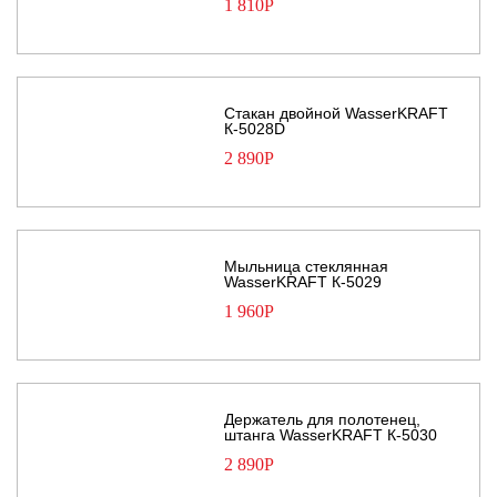
1 810
Р
Стакан двойной WasserKRAFT
К-5028D
2 890
Р
Мыльница стеклянная
WasserKRAFT К-5029
1 960
Р
Держатель для полотенец,
штанга WasserKRAFT К-5030
2 890
Р