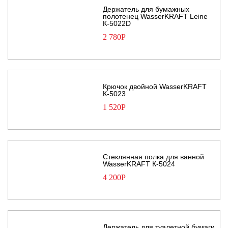
Держатель для бумажных
полотенец WasserKRAFT Leine
К-5022D
2 780
Р
Крючок двойной WasserKRAFT
К-5023
1 520
Р
Стеклянная полка для ванной
WasserKRAFT К-5024
4 200
Р
Держатель для туалетной бумаги