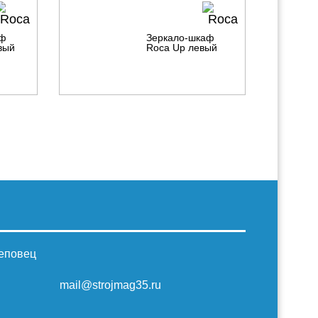
аф
Зеркало-шкаф
вый
Roca Up левый
реповец
mail@strojmag35.ru