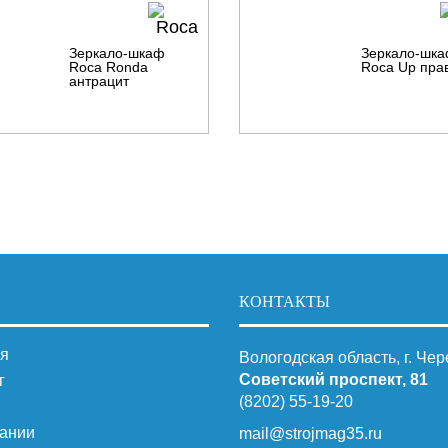
Зеркало-шкаф
Зеркало-шк
Roca Ronda
Roca Up пра
антрацит
КОНТАКТЫ
я
Вологодская область, г. Че
Советский проспект, 81
г
(8202) 55-19-20
ании
mail@strojmag35.ru