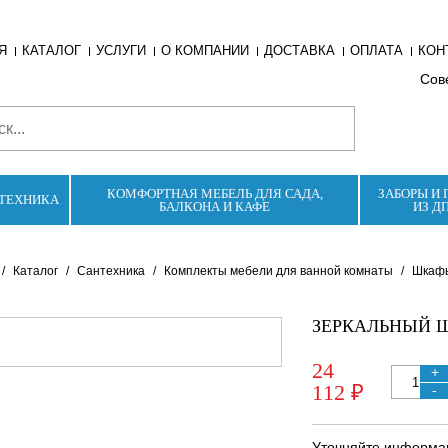
Я
КАТАЛОГ
УСЛУГИ
О КОМПАНИИ
ДОСТАВКА
ОПЛАТА
КОН
Сове
КОМФОРТНАЯ МЕБЕЛЬ ДЛЯ САДА,
ЗАБОРЫ И 
ТЕХНИКА
БАЛКОНА И КАФЕ
ИЗ Д
/
Каталог
/
Сантехника
/
Комплекты мебели для ванной комнаты
/
Шкафы
ЗЕРКАЛЬНЫЙ 
24
+
112 ₽
-
Уточняйте информац