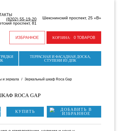
ТАКТЫ
Шекснинский проспект, 25 «В»
(8202) 55-19-20
тский проспект, 81
ИЗБРАННОЕ
КОРЗИНА:
0 ТОВАРОВ
ГРЯДКИ
ТЕРРАСНАЯ И ФАСАДНАЯ ДОСКА,
ПК
СТУПЕНИ ИЗ ДПК
 и зеркала
/
Зеркальный шкаф Roca Gap
ШКАФ ROCA GAP
КУПИТЬ
ию о комплектации, наличии и цене у