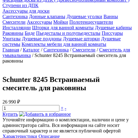
Ступени из ДПК
Аксессуары для доски
Сантехника
Донные клапаны
Душевые уголки
Ванны
Смесители
Аксессуары
Мойки
Полотенцесушители
Инсталляции
Шторки для ванной комнаты
Душевые кабины
Раковины
Биде
Пьедесталы и полупьедесталы
Писсуары
Унитазы
Душевые поддоны
Душевые шторки
Душевые
системы
Комплекты мебели для ванной комнаты
Главная
/
Каталог
/
Сантехника
/
Смесители
/
Смеситель для
умывальника
/
Schunter 8245 Встраиваемый смеситель для
раковины
Schunter 8245 Встраиваемый
смеситель для раковины
26 990 ₽
+
-
Купить
Уточняйте информацию о комплектации, наличии и цене у
администратора сайта. Вся информация на сайте носит
справочный характер и не является публичной офертой
Характеристики
Описание