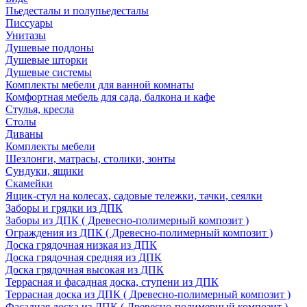
Пьедесталы и полупьедесталы
Писсуары
Унитазы
Душевые поддоны
Душевые шторки
Душевые системы
Комплекты мебели для ванной комнаты
Комфортная мебель для сада, балкона и кафе
Стулья, кресла
Столы
Диваны
Комплекты мебели
Шезлонги, матрасы, столики, зонты
Сундуки, ящики
Скамейки
Ящик-стул на колесах, садовые тележки, тачки, сеялки
Заборы и грядки из ДПК
Заборы из ДПК ( Древесно-полимерный композит )
Ограждения из ДПК ( Древесно-полимерный композит )
Доска грядочная низкая из ДПК
Доска грядочная средняя из ДПК
Доска грядочная высокая из ДПК
Террасная и фасадная доска, ступени из ДПК
Террасная доска из ДПК ( Древесно-полимерный композит )
Фасадная доска из ДПК ( Древесно-полимерный композит )