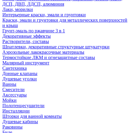
ДСП, ДВП, ЛДСП, алюминия
Лаки, морилки
Интерьерные краски, эмали и грунтовки
Краски, эмали и грунтовки для металлических поверхностей
и крыш
Грунт-эмаль по ржавчине 3 в 1
Декоративные эффекты
Растворители, составы
Шпатлевки, декоративные структурные штукатурки
Аэрозольные лакокрасочные материалы
Термостойкие ЛКМ и огнезащитные составы
Малярный инструмент
Сантехника
Донные клапаны
Душевые уголки
Ванны
Смесители
Аксессуары
Мойки
Полотенцесушители
Инсталляции
Шторки для ванной комнаты
Душевые кабины
Раковины
Биде