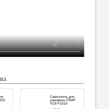
ИКА
ля
Смеситель для
H19
раковины FRAP
H19 F1019