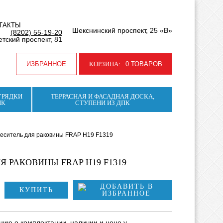
ТАКТЫ
Шекснинский проспект, 25 «В»
(8202) 55-19-20
тский проспект, 81
ИЗБРАННОЕ
КОРЗИНА:
0 ТОВАРОВ
ГРЯДКИ
ТЕРРАСНАЯ И ФАСАДНАЯ ДОСКА,
ПК
СТУПЕНИ ИЗ ДПК
ситель для раковины FRAP H19 F1319
Я РАКОВИНЫ FRAP H19 F1319
КУПИТЬ
ию о комплектации, наличии и цене у