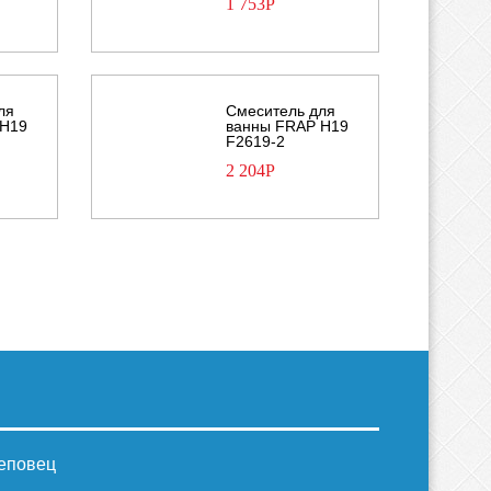
1 753
Р
ля
Смеситель для
 H19
ванны FRAP H19
F2619-2
2 204
Р
реповец