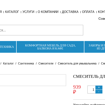
Я
КАТАЛОГ
УСЛУГИ
О КОМПАНИИ
ДОСТАВКА
ОПЛАТА
КОН
Сове
КОМФОРТНАЯ МЕБЕЛЬ ДЛЯ САДА,
ЗАБОРЫ И 
ТЕХНИКА
БАЛКОНА И КАФЕ
ИЗ Д
/
Каталог
/
Сантехника
/
Смесители
/
Смеситель для умывальника
/
Сме
СМЕСИТЕЛЬ ДЛ
939
+
₽
-
Уточняйте информац