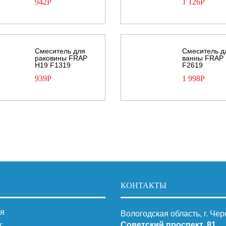
942
Р
1 126
Р
Смеситель для
Смеситель д
раковины FRAP
ванны FRAP
H19 F1319
F2619
939
Р
1 998
Р
КОНТАКТЫ
я
Вологодская область, г. Че
Советский проспект, 81
г