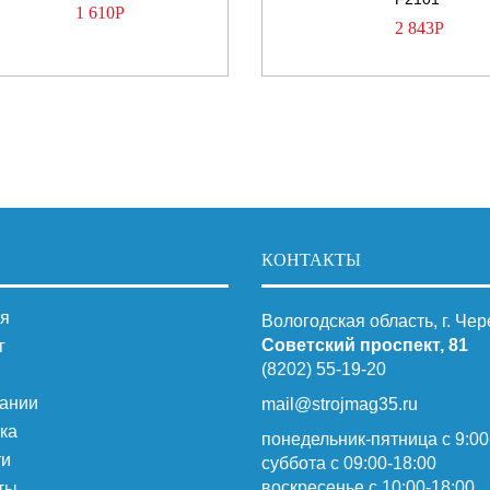
1 610
Р
2 843
Р
КОНТАКТЫ
я
Вологодская область, г. Че
Советский проспект, 81
г
(8202) 55-19-20
ании
mail@strojmag35.ru
ка
понедельник-пятница с 9:00
ти
суббота c 09:00-18:00
воскресенье с 10:00-18:00
ты