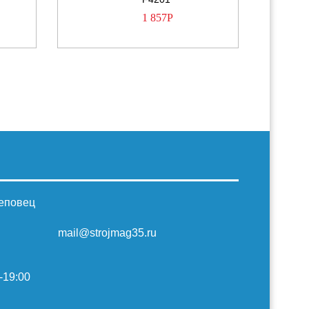
1 857
Р
реповец
mail@strojmag35.ru
-19:00