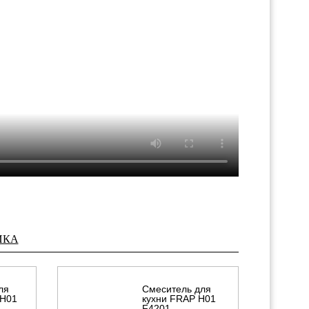
ИКА
ля
Смеситель для
 H01
кухни FRAP H01
F4201