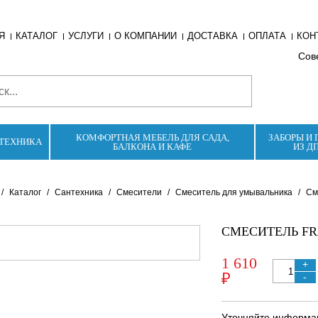
Я
КАТАЛОГ
УСЛУГИ
О КОМПАНИИ
ДОСТАВКА
ОПЛАТА
КОН
Сове
КОМФОРТНАЯ МЕБЕЛЬ ДЛЯ САДА,
ЗАБОРЫ И 
ТЕХНИКА
БАЛКОНА И КАФЕ
ИЗ Д
/
Каталог
/
Сантехника
/
Смесители
/
Смеситель для умывальника
/
См
СМЕСИТЕЛЬ FRA
1 610
+
₽
-
Уточняйте информац