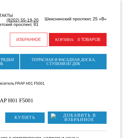
ТАКТЫ
Шекснинский проспект, 25 «В»
(8202) 55-19-20
тский проспект, 81
ИЗБРАННОЕ
КОРЗИНА:
0 ТОВАРОВ
ГРЯДКИ
ТЕРРАСНАЯ И ФАСАДНАЯ ДОСКА,
ПК
СТУПЕНИ ИЗ ДПК
еситель FRAP H01 F5001
P H01 F5001
КУПИТЬ
ию о комплектации, наличии и цене у