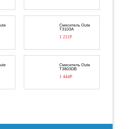
ute
Смеситель Oute
T3103A
1 211
Р
ute
Смеситель Oute
T3803DB
1 444
Р