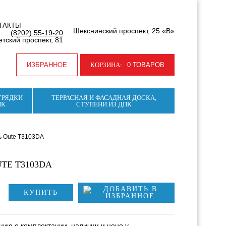
ТАКТЫ
Шекснинский проспект, 25 «В»
(8202) 55-19-20
тский проспект, 81
ИЗБРАННОЕ
КОРЗИНА:
0 ТОВАРОВ
ГРЯДКИ
ТЕРРАСНАЯ И ФАСАДНАЯ ДОСКА,
ПК
СТУПЕНИ ИЗ ДПК
 Oute T3103DA
TE T3103DA
КУПИТЬ
ию о комплектации, наличии и цене у