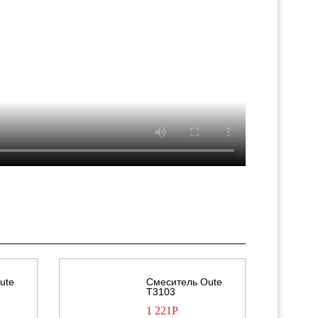
ute
Смеситель Oute
T3103
1 221
Р