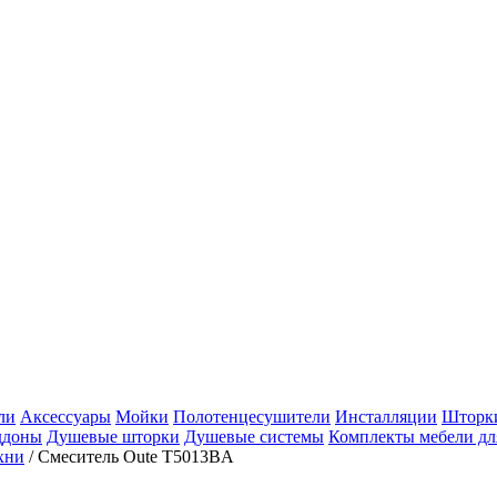
ли
Аксессуары
Мойки
Полотенцесушители
Инсталляции
Шторки
ддоны
Душевые шторки
Душевые системы
Комплекты мебели дл
хни
/
Смеситель Oute T5013BA