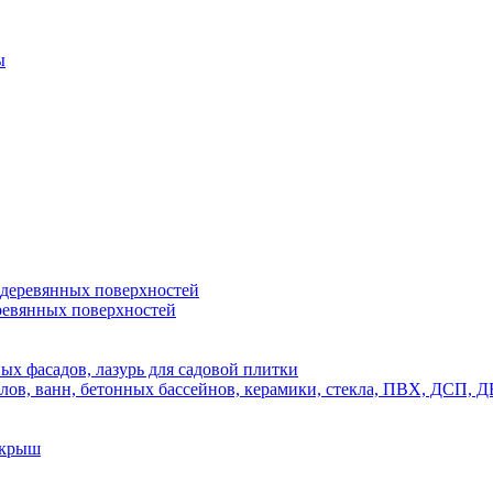
ы
 деревянных поверхностей
ревянных поверхностей
х фасадов, лазурь для садовой плитки
полов, ванн, бетонных бассейнов, керамики, стекла, ПВХ, ДСП
 крыш