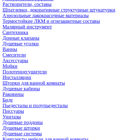
Растворители, составы
Шпатлевки, декоративные структурные штукатурки
Аэрозольные лакокрасочные материалы
Термостойкие ЛКМ и огнезащитные составы
Малярный инструмент
Сантехника
Донные клапаны
Душевые уголки
Ванны
Смесители
Аксессуары
Мойки
Полотенцесушители
Инсталляции
Шторки для ванной комнаты
Душевые кабины
Раковины
Биде
Пьедесталы и полупьедесталы
Писсуары
Унитазы
Душевые поддоны
Душевые шторки
Душевые системы
Комплекты мебели для ванной комнаты