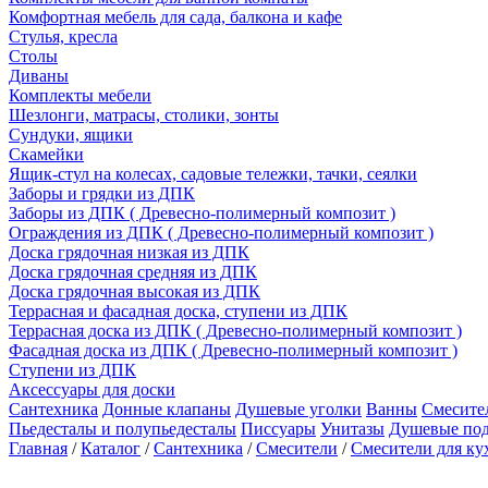
Комфортная мебель для сада, балкона и кафе
Стулья, кресла
Столы
Диваны
Комплекты мебели
Шезлонги, матрасы, столики, зонты
Сундуки, ящики
Скамейки
Ящик-стул на колесах, садовые тележки, тачки, сеялки
Заборы и грядки из ДПК
Заборы из ДПК ( Древесно-полимерный композит )
Ограждения из ДПК ( Древесно-полимерный композит )
Доска грядочная низкая из ДПК
Доска грядочная средняя из ДПК
Доска грядочная высокая из ДПК
Террасная и фасадная доска, ступени из ДПК
Террасная доска из ДПК ( Древесно-полимерный композит )
Фасадная доска из ДПК ( Древесно-полимерный композит )
Ступени из ДПК
Аксессуары для доски
Сантехника
Донные клапаны
Душевые уголки
Ванны
Смесите
Пьедесталы и полупьедесталы
Писсуары
Унитазы
Душевые по
Главная
/
Каталог
/
Сантехника
/
Смесители
/
Смесители для ку