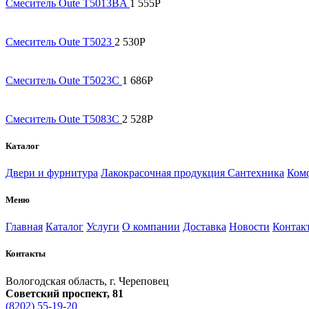
Смеситель Oute T5013BA
1 555
Р
Смеситель Oute T5023
2 530
Р
Смеситель Oute T5023С
1 686
Р
Смеситель Oute T5083С
2 528
Р
Каталог
Двери и фурнитура
Лакокрасочная продукция
Сантехника
Комф
Меню
Главная
Каталог
Услуги
О компании
Доставка
Новости
Контак
Контакты
Вологодская область, г. Череповец
Советский проспект, 81
(8202) 55-19-20