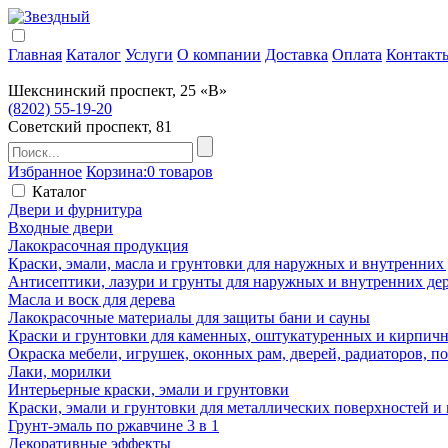
Главная
Каталог
Услуги
О компании
Доставка
Оплата
Контакт
Шекснинский проспект, 25 «В»
(8202) 55-19-20
Советский проспект, 81
Избранное
Корзина:
0 товаров
Каталог
Двери и фурнитура
Входные двери
Лакокрасочная продукция
Краски, эмали, масла и грунтовки для наружных и внутренних
Антисептики, лазури и грунты для наружных и внутренних де
Масла и воск для дерева
Лакокрасочные материалы для защиты бани и сауны
Краски и грунтовки для каменных, оштукатуренных и кирпичны
Окраска мебели, игрушек, оконных рам, дверей, радиаторов, 
Лаки, морилки
Интерьерные краски, эмали и грунтовки
Краски, эмали и грунтовки для металлических поверхностей и
Грунт-эмаль по ржавчине 3 в 1
Декоративные эффекты