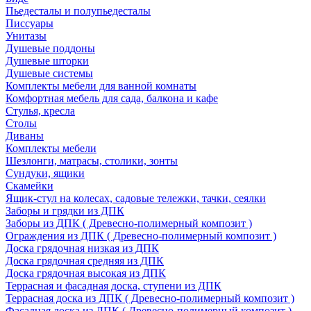
Пьедесталы и полупьедесталы
Писсуары
Унитазы
Душевые поддоны
Душевые шторки
Душевые системы
Комплекты мебели для ванной комнаты
Комфортная мебель для сада, балкона и кафе
Стулья, кресла
Столы
Диваны
Комплекты мебели
Шезлонги, матрасы, столики, зонты
Сундуки, ящики
Скамейки
Ящик-стул на колесах, садовые тележки, тачки, сеялки
Заборы и грядки из ДПК
Заборы из ДПК ( Древесно-полимерный композит )
Ограждения из ДПК ( Древесно-полимерный композит )
Доска грядочная низкая из ДПК
Доска грядочная средняя из ДПК
Доска грядочная высокая из ДПК
Террасная и фасадная доска, ступени из ДПК
Террасная доска из ДПК ( Древесно-полимерный композит )
Фасадная доска из ДПК ( Древесно-полимерный композит )