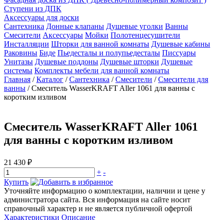
Ступени из ДПК
Аксессуары для доски
Сантехника
Донные клапаны
Душевые уголки
Ванны
Смесители
Аксессуары
Мойки
Полотенцесушители
Инсталляции
Шторки для ванной комнаты
Душевые кабины
Раковины
Биде
Пьедесталы и полупьедесталы
Писсуары
Унитазы
Душевые поддоны
Душевые шторки
Душевые
системы
Комплекты мебели для ванной комнаты
Главная
/
Каталог
/
Сантехника
/
Смесители
/
Смесители для
ванны
/
Смеситель WasserKRAFT Aller 1061 для ванны с
коротким изливом
Смеситель WasserKRAFT Aller 1061
для ванны с коротким изливом
21 430 ₽
+
-
Купить
Уточняйте информацию о комплектации, наличии и цене у
администратора сайта. Вся информация на сайте носит
справочный характер и не является публичной офертой
Характеристики
Описание