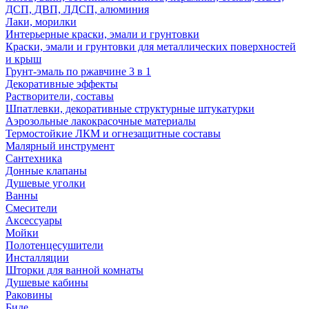
ДСП, ДВП, ЛДСП, алюминия
Лаки, морилки
Интерьерные краски, эмали и грунтовки
Краски, эмали и грунтовки для металлических поверхностей
и крыш
Грунт-эмаль по ржавчине 3 в 1
Декоративные эффекты
Растворители, составы
Шпатлевки, декоративные структурные штукатурки
Аэрозольные лакокрасочные материалы
Термостойкие ЛКМ и огнезащитные составы
Малярный инструмент
Сантехника
Донные клапаны
Душевые уголки
Ванны
Смесители
Аксессуары
Мойки
Полотенцесушители
Инсталляции
Шторки для ванной комнаты
Душевые кабины
Раковины
Биде